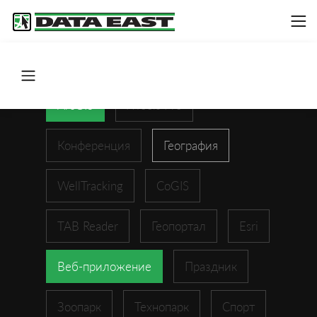
ArcGIS
XTools Pro
Конференция
География
WellTracking
CoGIS
TAB Reader
Геопортал
Esri
Веб-приложение
Праздник
Зоопарк
Технопарк
Спорт