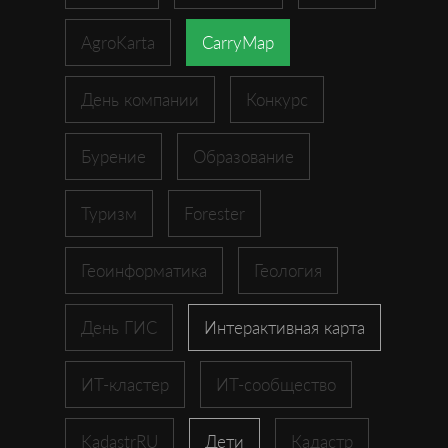
AgroKarta
CarryMap
День компании
Конкурс
Бурение
Образование
Туризм
Forester
Геоинформатика
Геология
День ГИС
Интерактивная карта
ИТ-кластер
ИТ-сообщество
KadastrRU
Дети
Кадастр