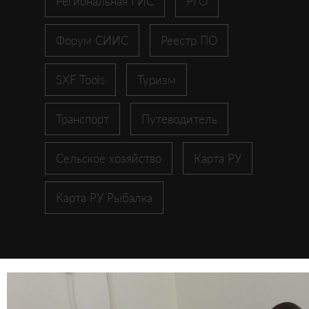
Региональная ГИС
РГО
Форум СИИС
Реестр ПО
SXF Tools
Туризм
Транспорт
Путеводитель
Сельское хозяйство
Карта РУ
Карта РУ Рыбалка