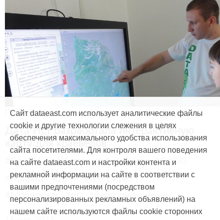
Продукты и услуги
Сайт dataeast.com использует аналитические файлы
cookie и другие технологии слежения в целях
Дата Ист разработала интерактивную
обеспечения максимального удобства использования
карту для краеведов
сайта посетителями. Для контроля вашего поведения
#CarryMap
#Интерактивная карта
#ArcGIS
на сайте dataeast.com и настройки контента и
рекламной информации на сайте в соответствии с
#Природа
#Дети
#География
вашими предпочтениями (посредством
#Мобильная карта
#Веб-приложение
персонализированных рекламных объявлений) на
нашем сайте используются файлы cookie сторонних
15 мая, 2014