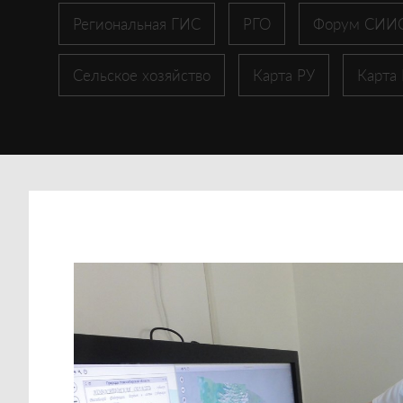
Региональная ГИС
РГО
Форум СИИ
Сельское хозяйство
Карта РУ
Карта