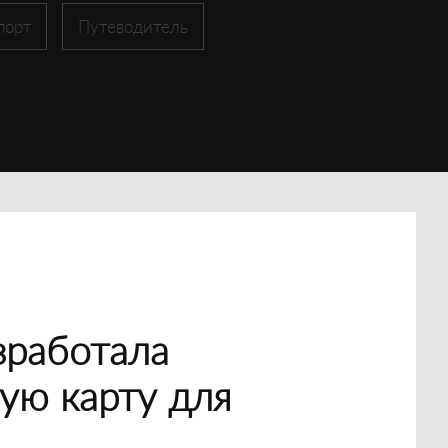
порт
Путеводитель
зработала
ую карту для