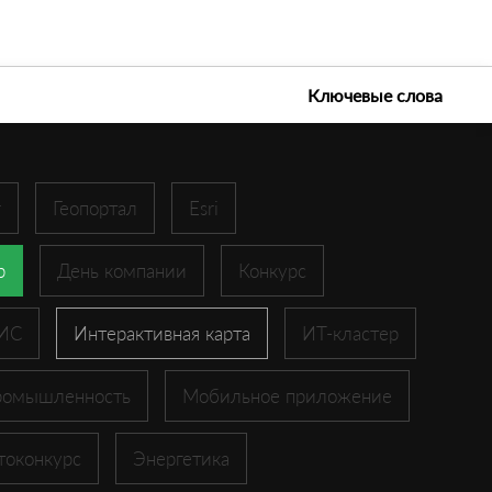
е технологии 2026
Ключевые слова
r
Геопортал
Esri
p
День компании
Конкурс
ГИС
Интерактивная карта
ИТ-кластер
ромышленность
Мобильное приложение
токонкурс
Энергетика