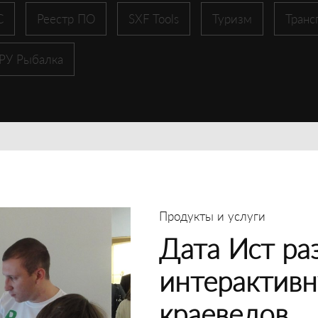
С
Реестр ПО
SXF Tools
Туризм
Транс
 РУ Рыбалка
Продукты и услуги
Дата Ист ра
интерактивн
краеведов