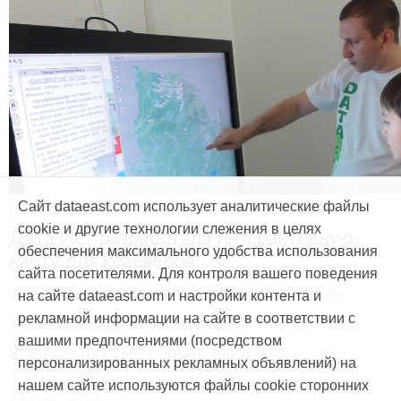
Продукты и услуги
Сайт dataeast.com использует аналитические файлы
cookie и другие технологии слежения в целях
Дата Ист разработала интерактивную
обеспечения максимального удобства использования
карту для краеведов
сайта посетителями. Для контроля вашего поведения
#CarryMap
#Интерактивная карта
#ArcGIS
на сайте dataeast.com и настройки контента и
рекламной информации на сайте в соответствии с
#Природа
#Дети
#География
вашими предпочтениями (посредством
#Мобильная карта
#Веб-приложение
персонализированных рекламных объявлений) на
нашем сайте используются файлы cookie сторонних
15 мая, 2014