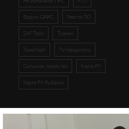
Региональная ГИС
РГО
Форум СИИС
Реестр ПО
SXF Tools
Туризм
Транспорт
Путеводитель
Сельское хозяйство
Карта РУ
Карта РУ Рыбалка