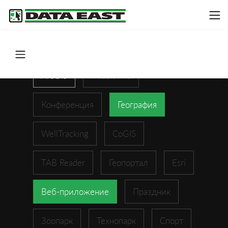
ArcGIS
XTools Pro
Конференция
География
WellTracking
CoGIS
TAB Reader
Геопортал
Esri
Веб-приложение
Праздник
Зоопарк
Технопарк
Спорт