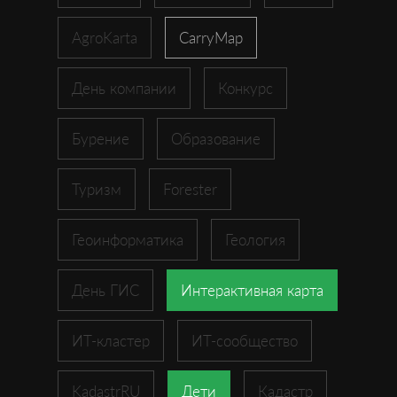
AgroKarta
CarryMap
День компании
Конкурс
Бурение
Образование
Туризм
Forester
Геоинформатика
Геология
День ГИС
Интерактивная карта
ИТ-кластер
ИТ-сообщество
KadastrRU
Дети
Кадастр