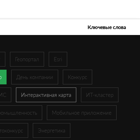
е технологии 2026
Ключевые слова
r
Геопортал
Esri
p
День компании
Конкурс
ГИС
Интерактивная карта
ИТ-кластер
ромышленность
Мобильное приложение
токонкурс
Энергетика