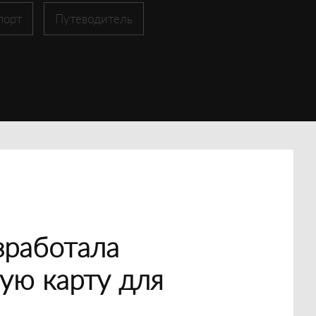
порт
Путеводитель
зработала
ую карту для