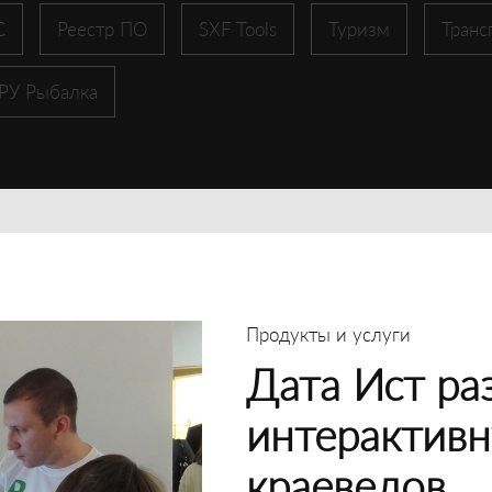
С
Реестр ПО
SXF Tools
Туризм
Транс
 РУ Рыбалка
Продукты и услуги
Дата Ист ра
интерактивн
краеведов