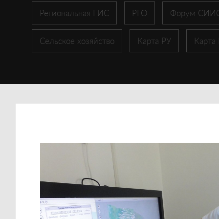
Региональная ГИС
РГО
Форум СИИ
Сельское хозяйство
Карта РУ
Карта