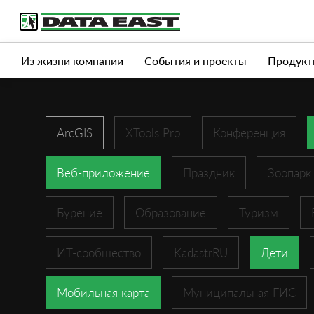
Услуги
Продукты
Истории успеха
Журна
Из жизни компании
События и проекты
Продукт
ArcGIS
XTools Pro
Конференция
Веб-приложение
Праздник
Зоопарк
Бурение
Образование
Туризм
ИТ-сообщество
KadastrRU
Дети
Мобильная карта
Муниципальная ГИС