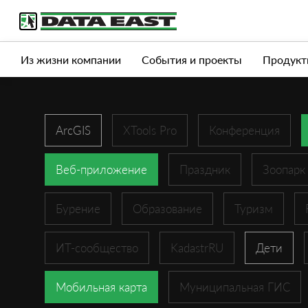
Услуги
Продукты
Истории успеха
Журна
Из жизни компании
События и проекты
Продукт
ArcGIS
XTools Pro
Конференция
Веб-приложение
Праздник
Зоопарк
Бурение
Образование
Туризм
ИТ-сообщество
KadastrRU
Дети
Мобильная карта
Муниципальная ГИС