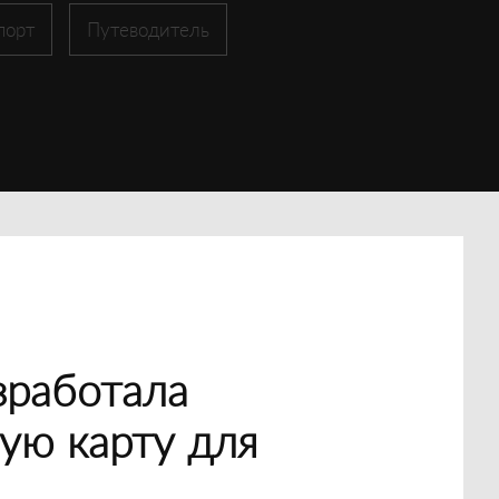
порт
Путеводитель
зработала
ую карту для