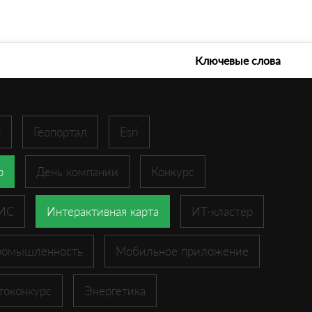
е технологии 2026
Ключевые слова
r
Геопортал
Esri
p
День компании
Конкурс
ГИС
Интерактивная карта
ИТ-кластер
ромышленность
Мобильное приложение
токонкурс
Энергетика