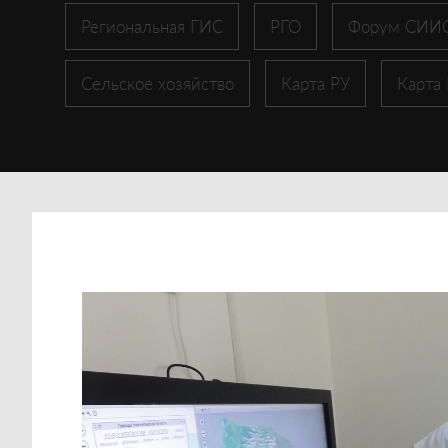
Региональная ГИС
РГО
Форум СИИ
Сельское хозяйство
Карта РУ
Карта