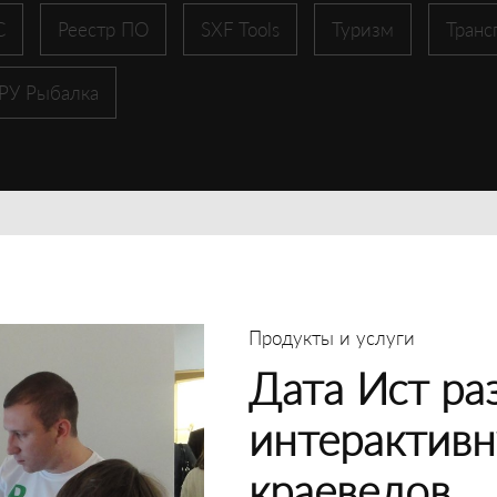
С
Реестр ПО
SXF Tools
Туризм
Транс
 РУ Рыбалка
Продукты и услуги
Дата Ист ра
интерактивн
краеведов