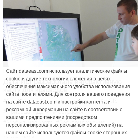
Продукты и услуги
Сайт dataeast.com использует аналитические файлы
cookie и другие технологии слежения в целях
Дата Ист разработала интерактивную
обеспечения максимального удобства использования
карту для краеведов
сайта посетителями. Для контроля вашего поведения
#CarryMap
#Интерактивная карта
#ArcGIS
на сайте dataeast.com и настройки контента и
рекламной информации на сайте в соответствии с
#Природа
#Дети
#География
вашими предпочтениями (посредством
#Мобильная карта
#Веб-приложение
персонализированных рекламных объявлений) на
нашем сайте используются файлы cookie сторонних
15 мая, 2014