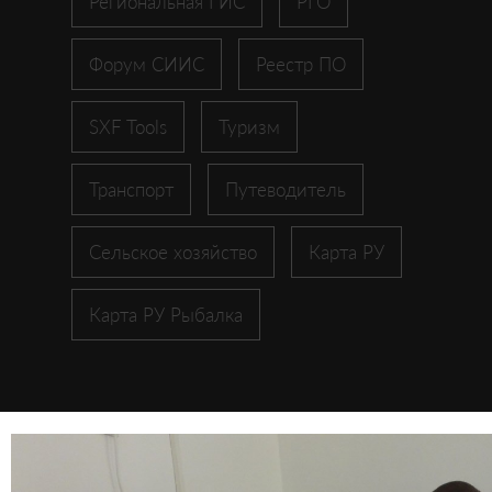
Региональная ГИС
РГО
Форум СИИС
Реестр ПО
SXF Tools
Туризм
Транспорт
Путеводитель
Сельское хозяйство
Карта РУ
Карта РУ Рыбалка