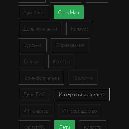
AgroKarta
CarryMap
День компании
Конкурс
Бурение
Образование
Туризм
Forester
Геоинформатика
Геология
День ГИС
Интерактивная карта
ИТ-кластер
ИТ-сообщество
KadastrRU
Дети
Кадастр