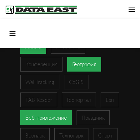
ArcGIS
XTools Pro
Конференция
География
WellTracking
CoGIS
TAB Reader
Геопортал
Esri
Веб-приложение
Праздник
Зоопарк
Технопарк
Спорт