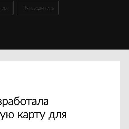
порт
Путеводитель
зработала
ую карту для