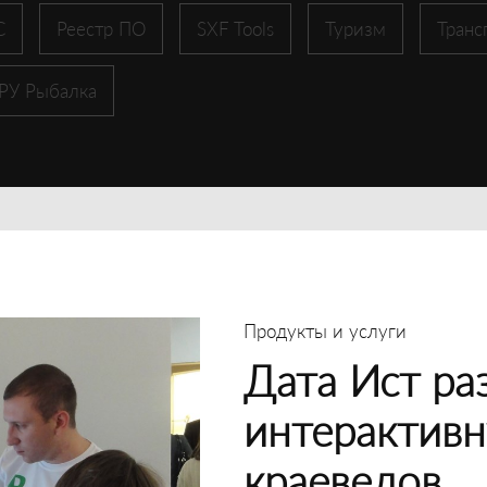
С
Реестр ПО
SXF Tools
Туризм
Транс
 РУ Рыбалка
Продукты и услуги
Дата Ист ра
интерактивн
краеведов