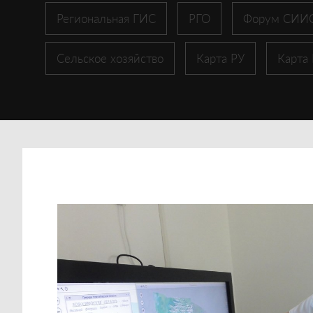
Региональная ГИС
РГО
Форум СИИ
Сельское хозяйство
Карта РУ
Карта