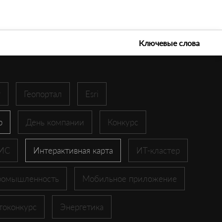
е технологии 2026
Ключевые слова
r
Геопортал
Esri
p
День компании
Конкурс
ГИС
Интерактивная карта
ИТ-кластер
ромышленность
Мобильное приложение
токонкурс
Энергетика