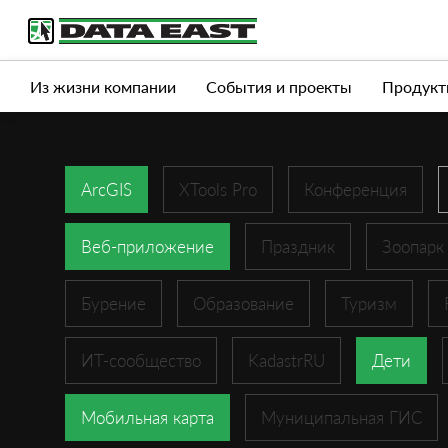
Услуги
Продукты
Истории успеха
Журна
Из жизни компании
События и проекты
Продукт
ArcGIS
XTools Pro
Конференция
Веб-приложение
Праздник
Зоопарк
Бурение
Образование
Туризм
ИТ-сообщество
KadastrRU
Дети
Мобильная карта
Муниципальная ГИС