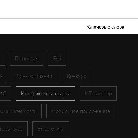
е технологии 2026
Ключевые слова
r
Геопортал
Esri
p
День компании
Конкурс
ГИС
Интерактивная карта
ИТ-кластер
ромышленность
Мобильное приложение
токонкурс
Энергетика