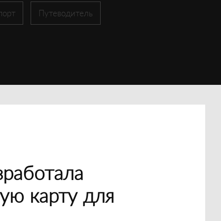
порт
Путеводитель
зработала
ую карту для