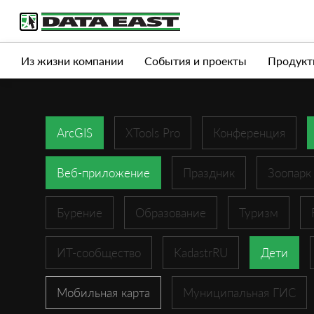
Услуги
Продукты
Истории успеха
Журна
Из жизни компании
События и проекты
Продукт
ArcGIS
XTools Pro
Конференция
Веб-приложение
Праздник
Зоопарк
Бурение
Образование
Туризм
ИТ-сообщество
KadastrRU
Дети
Мобильная карта
Муниципальная ГИС