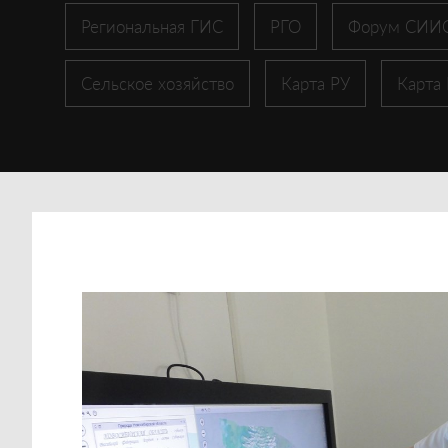
Региональная ГИС
РГО
Форум СИИ
Сельское хозяйство
Карта РУ
Карта