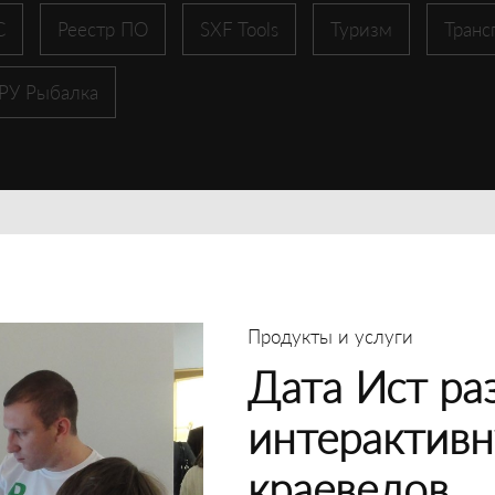
С
Реестр ПО
SXF Tools
Туризм
Транс
 РУ Рыбалка
Продукты и услуги
Дата Ист ра
интерактивн
краеведов