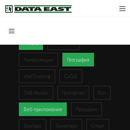
ArcGIS
XTools Pro
Конференция
География
WellTracking
CoGIS
TAB Reader
Геопортал
Esri
Веб-приложение
Праздник
Зоопарк
Технопарк
Спорт