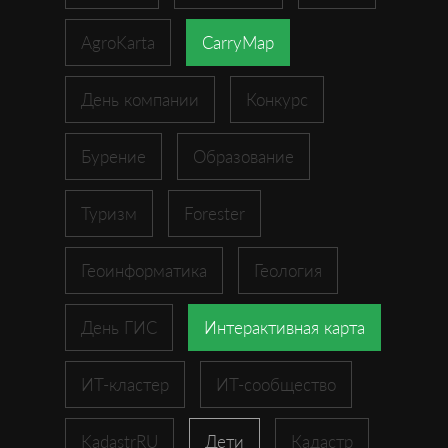
AgroKarta
CarryMap
День компании
Конкурс
Бурение
Образование
Туризм
Forester
Геоинформатика
Геология
День ГИС
Интерактивная карта
ИТ-кластер
ИТ-сообщество
KadastrRU
Дети
Кадастр