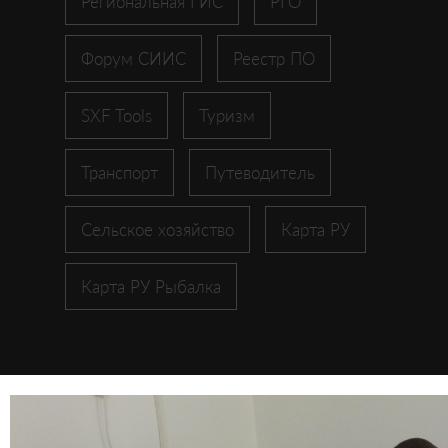
Региональная ГИС
РГО
Форум СИИС
Реестр ПО
SXF Tools
Туризм
Транспорт
Путеводитель
Сельское хозяйство
Карта РУ
Карта РУ Рыбалка