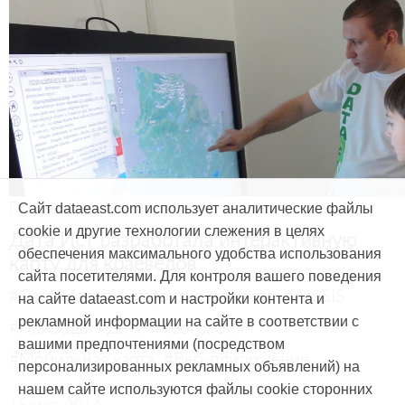
Продукты и услуги
Сайт dataeast.com использует аналитические файлы
cookie и другие технологии слежения в целях
Дата Ист разработала интерактивную
обеспечения максимального удобства использования
карту для краеведов
сайта посетителями. Для контроля вашего поведения
#CarryMap
#Интерактивная карта
#ArcGIS
на сайте dataeast.com и настройки контента и
рекламной информации на сайте в соответствии с
#Природа
#Дети
#География
вашими предпочтениями (посредством
#Мобильная карта
#Веб-приложение
персонализированных рекламных объявлений) на
нашем сайте используются файлы cookie сторонних
15 мая, 2014