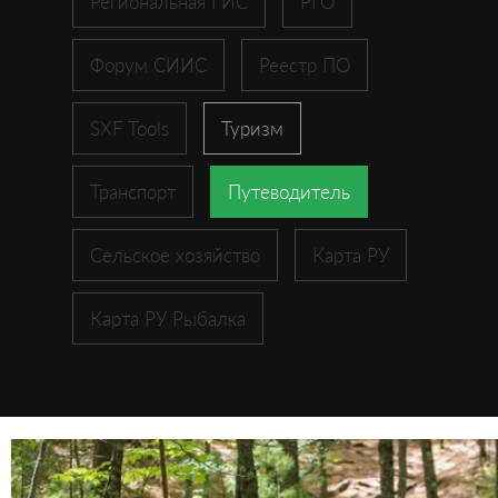
Региональная ГИС
РГО
Форум СИИС
Реестр ПО
SXF Tools
Туризм
Транспорт
Путеводитель
Сельское хозяйство
Карта РУ
Карта РУ Рыбалка