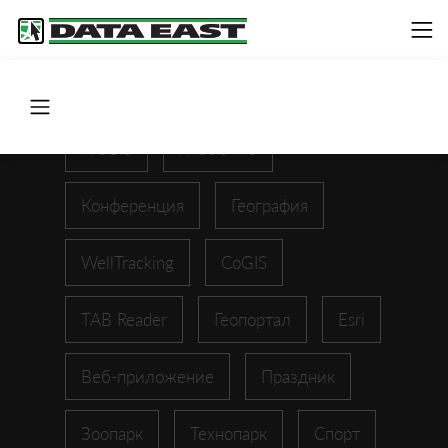
ArcGIS
XTools Pro
Конференция
География
WellTracking
CoGIS
TAB Reader
Геопортал
Esri
Веб-приложение
Праздник
Зоопарк
Технопарк
Спорт