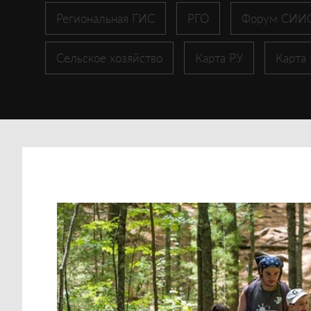
Региональная ГИС
РГО
Форум СИИ
Сельское хозяйство
Карта РУ
Карта