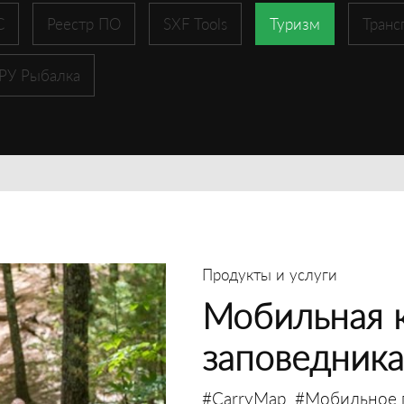
С
Реестр ПО
SXF Tools
Туризм
Транс
 РУ Рыбалка
Продукты и услуги
Мобильная к
заповедника
#CarryMap
#Мобильное 