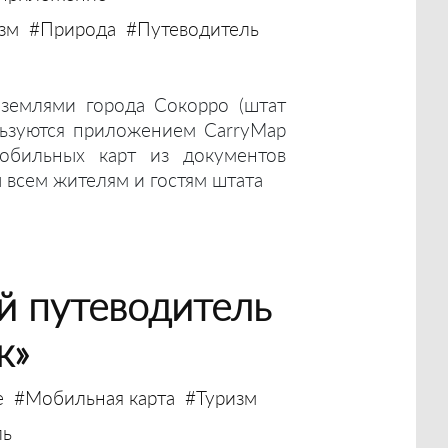
зм
#Природа
#Путеводитель
землями города Сокорро (штат
ьзуются приложением CarryMap
мобильных карт из документов
ы всем жителям и гостям штата
й путеводитель
к»
е
#Мобильная карта
#Туризм
ль