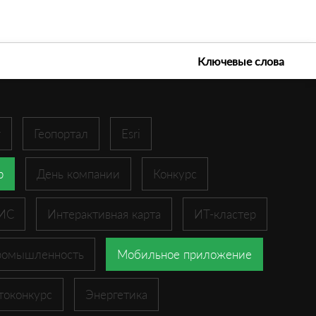
е технологии 2026
Ключевые слова
r
Геопортал
Esri
p
День компании
Конкурс
ГИС
Интерактивная карта
ИТ-кластер
ромышленность
Мобильное приложение
токонкурс
Энергетика