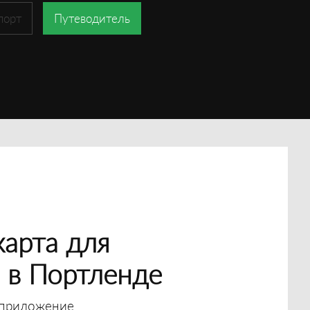
порт
Путеводитель
арта для
 в Портленде
приложение