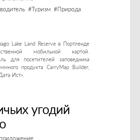
водитель
#Туризм
#Природа
ago Lake Land Reserve в Портленде
ственной мобильной картой.
ель для посетителей заповедника
много продукта CarryMap Builder,
Дата Ист».
ичьих угодий
о
приложение