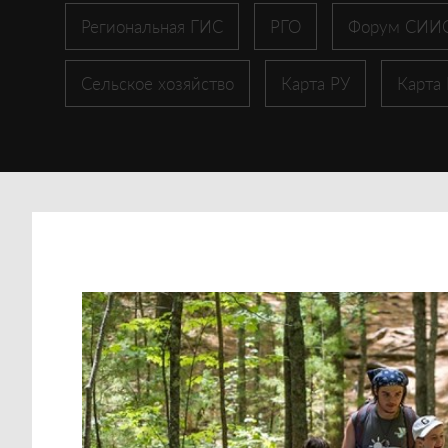
Региональная ГИС
РГО
Форум СИИ
Сельское хозяйство
Карта РУ
Карта