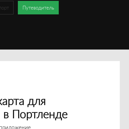
порт
Путеводитель
арта для
 в Портленде
приложение