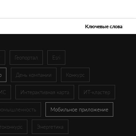
е технологии 2026
Ключевые слова
r
Геопортал
Esri
p
День компании
Конкурс
ГИС
Интерактивная карта
ИТ-кластер
ромышленность
Мобильное приложение
токонкурс
Энергетика