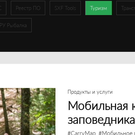
С
Реестр ПО
SXF Tools
Туризм
Транс
 РУ Рыбалка
Продукты и услуги
Мобильная к
заповедника
#CarryMap
#Мобильное 