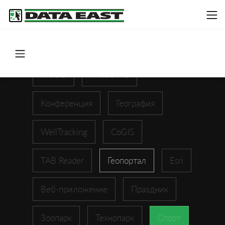
ArcGIS
XTools Pro
Конференция
География
WellTracking
CoGIS
TAB Reader
Геопортал
Esri
Веб-приложение
Праздник
Зоопарк
Технопарк
Спорт