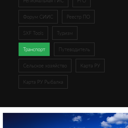
Региональная ГИС
РГО
Форум СИИС
Реестр ПО
SXF Tools
Туризм
Транспорт
Путеводитель
Сельское хозяйство
Карта РУ
Карта РУ Рыбалка