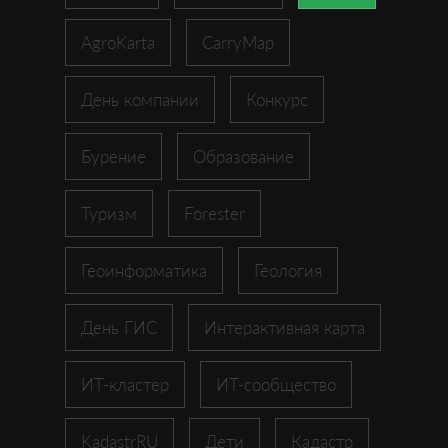
AgroKarta
CarryMap
День компании
Конкурс
Бурение
Образование
Туризм
Forester
Геоинформатика
Геология
День ГИС
Интерактивная карта
ИТ-кластер
ИТ-сообщество
KadastrRU
Дети
Кадастр