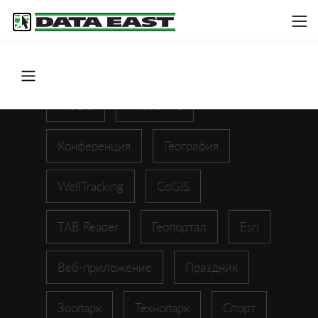
ArcGIS
XTools Pro
Конференция
География
WellTracking
CoGIS
TAB Reader
Геопортал
Esri
Веб-приложение
Праздник
Зоопарк
Технопарк
Спорт