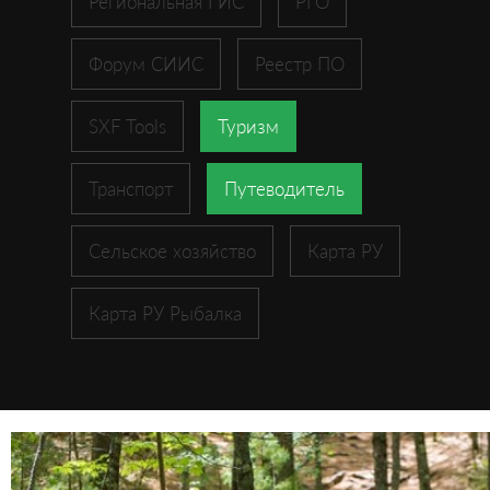
Региональная ГИС
РГО
Форум СИИС
Реестр ПО
SXF Tools
Туризм
Транспорт
Путеводитель
Сельское хозяйство
Карта РУ
Карта РУ Рыбалка