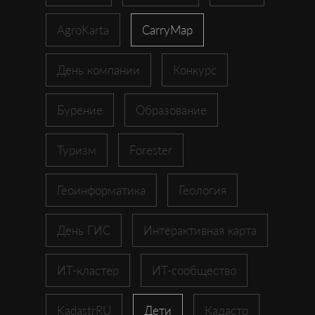
AgroKarta
CarryMap
День компании
Конкурс
Бурение
Образование
Туризм
Forester
Геоинформатика
Геология
День ГИС
Интерактивная карта
ИТ-кластер
ИТ-сообщество
KadastrRU
Дети
Кадастр