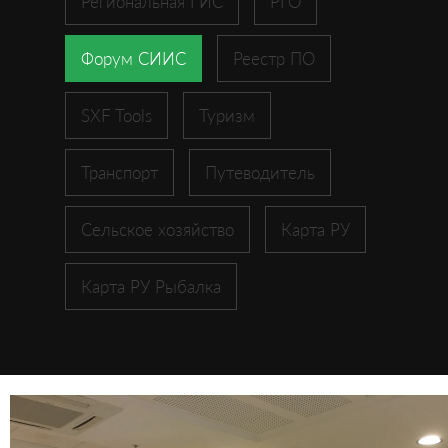
Региональная ГИС
РГО
Форум СИИС
Реестр ПО
SXF Tools
Туризм
Транспорт
Путеводитель
Сельское хозяйство
Карта РУ
Карта РУ Рыбалка