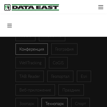
ArcGIS
XTools Pro
Конференция
География
WellTracking
CoGIS
TAB Reader
Геопортал
Esri
Веб-приложение
Праздник
Зоопарк
Технопарк
Спорт