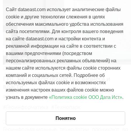
Сайт dataeast.com использует аналитические файлы
cookie и другие технологии слежения в целях
обеспечения максимального удобства использования
сайта посетителями. Для контроля вашего поведения
на сайте dataeast.com и настройки контента и
рекламной информации на сайте в соответствии с
вашими предпочтениями (посредством
персонализированных рекламных объявлений) на
События и проекты
нашем сайте используются файлы cookie сторонних
компаний и социальных сетей. Подробнее об
ГИС на службе общества, бизнеса и
используемых файлах cookie и возможностях
власти
изменения настроек ваших файлов cookie можно
#Форум СИИС
#ИТ-кластер
#ИТ-сообщество
узнать в документе
«Политика cookie ООО Дата Ист»
.
#Геоинформатика
#Технопарк
Понятно
25 апреля, 2013
Геоинформационные технологии проникают во