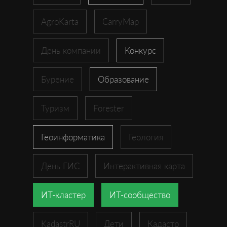
AgroKarta
CarryMap
День компании
Конкурс
Бурение
Образование
Туризм
Forester
Геоинформатика
Геология
День ГИС
Интерактивная карта
ИТ-кластер
ИТ-сообщество
KadastrRU
Дети
Кадастр