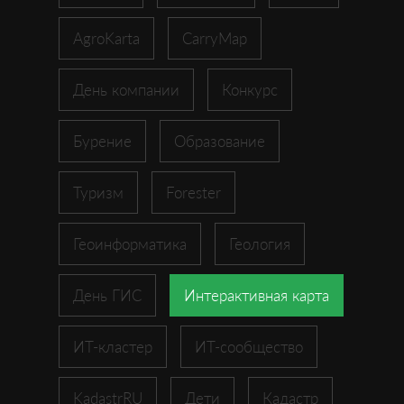
AgroKarta
CarryMap
День компании
Конкурс
Бурение
Образование
Туризм
Forester
Геоинформатика
Геология
День ГИС
Интерактивная карта
ИТ-кластер
ИТ-сообщество
KadastrRU
Дети
Кадастр