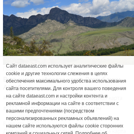
Сайт dataeast.com использует аналитические файлы
Продукты и услуги
cookie и другие технологии слежения в целях
Выпущена цифровая карта Республики
обеспечения максимального удобства использования
Алтай
сайта посетителями. Для контроля вашего поведения
на сайте dataeast.com и настройки контента и
#Мобильное приложение
#Мобильная карта
рекламной информации на сайте в соответствии с
#РГО
#Интерактивная карта
#Туризм
вашими предпочтениями (посредством
персонализированных рекламных объявлений) на
8 августа, 2022
нашем сайте используются файлы cookie сторонних
Для активных путешественников создана карта
компаний и социальных сетей. Подробнее об