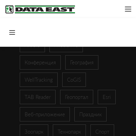
ArcGIS
XTools Pro
Конференция
География
WellTracking
CoGIS
TAB Reader
Геопортал
Esri
Веб-приложение
Праздник
Зоопарк
Технопарк
Спорт