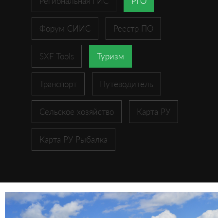
Региональная ГИС
РГО
Форум СИИС
Реестр ПО
SXF Tools
Туризм
Транспорт
Путеводитель
Сельское хозяйство
Карта РУ
Карта РУ Рыбалка