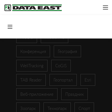
ArcGIS
XTools Pro
Конференция
География
WellTracking
CoGIS
TAB Reader
Геопортал
Esri
Веб-приложение
Праздник
Зоопарк
Технопарк
Спорт