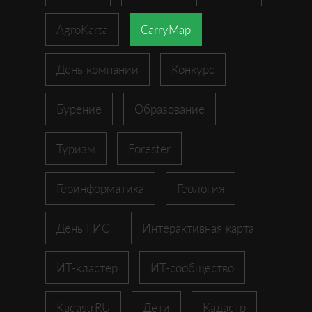
AgroKarta
CarryMap
День компании
Конкурс
Бурение
Образование
Туризм
Forester
Геоинформатика
Геология
День ГИС
Интерактивная карта
ИТ-кластер
ИТ-сообщество
KadastrRU
Дети
Кадастр