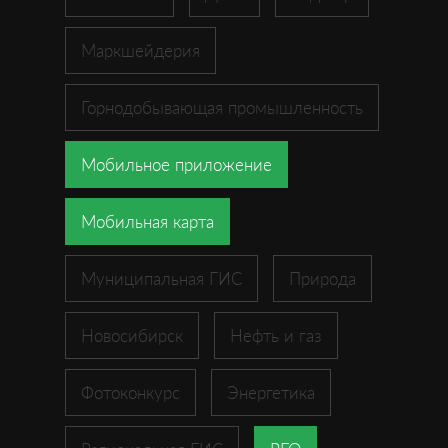
Маркшейдерия
Горнодобывающая промышленность
Мобильное приложение
Мобильная карта
Муниципальная ГИС
Природа
Новосибирск
Нефть и газ
Фотоконкурс
Энергетика