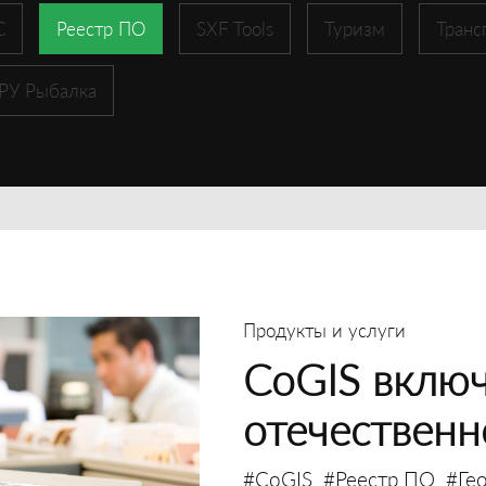
С
Реестр ПО
SXF Tools
Туризм
Транс
 РУ Рыбалка
Продукты и услуги
CoGIS включ
отечествен
#CoGIS
#Реестр ПО
#Ге