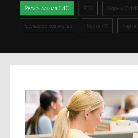
Региональная ГИС
РГО
Форум СИИ
Сельское хозяйство
Карта РУ
Карта