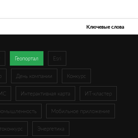
е технологии 2026
Ключевые слова
r
Геопортал
Esri
p
День компании
Конкурс
ГИС
Интерактивная карта
ИТ-кластер
ромышленность
Мобильное приложение
токонкурс
Энергетика