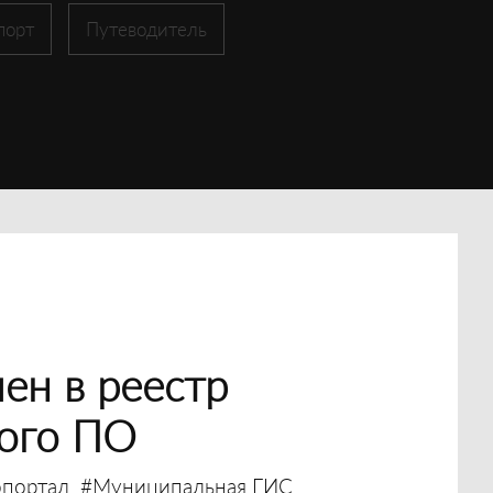
порт
Путеводитель
ен в реестр
ного ПО
опортал
#Муниципальная ГИС