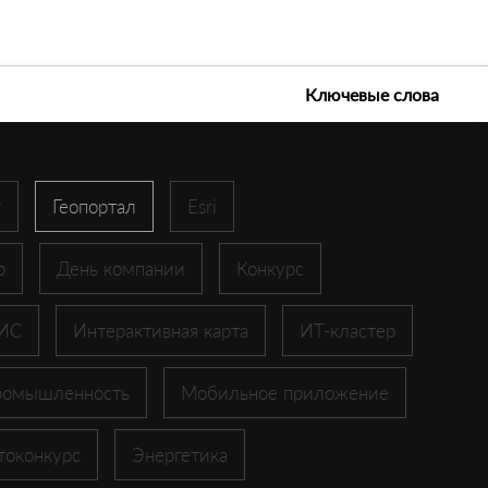
е технологии 2026
Ключевые слова
r
Геопортал
Esri
p
День компании
Конкурс
ГИС
Интерактивная карта
ИТ-кластер
ромышленность
Мобильное приложение
токонкурс
Энергетика