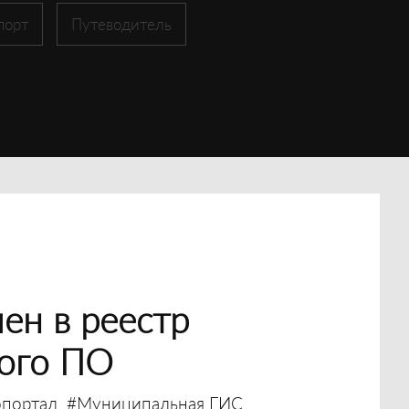
порт
Путеводитель
ен в реестр
ного ПО
опортал
#Муниципальная ГИС