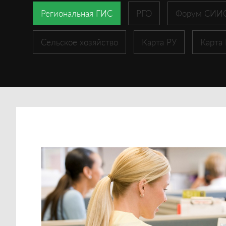
Региональная ГИС
РГО
Форум СИИ
Сельское хозяйство
Карта РУ
Карта