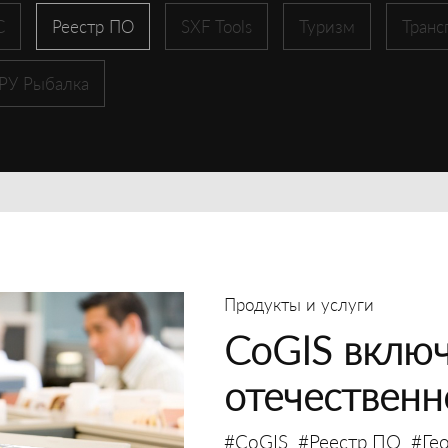
С
Реестр ПО
SXF Tools
Туризм
Транс
 РУ Рыбалка
Продукты и услуги
CoGIS включ
отечествен
#CoGIS
#Реестр ПО
#Ге