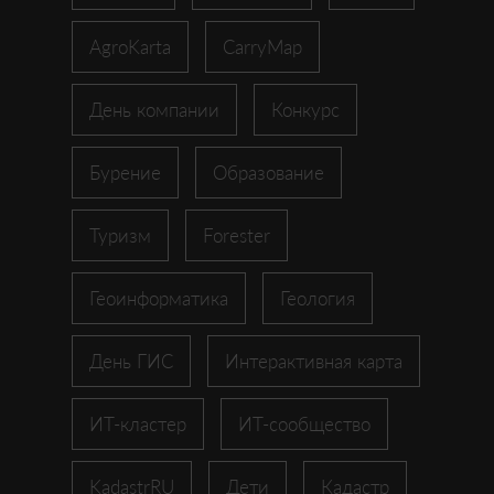
AgroKarta
CarryMap
День компании
Конкурс
Бурение
Образование
Туризм
Forester
Геоинформатика
Геология
День ГИС
Интерактивная карта
ИТ-кластер
ИТ-сообщество
KadastrRU
Дети
Кадастр