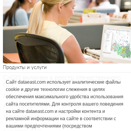
Продукты и услуги
CoGIS включен в реестр отечественного
Сайт dataeast.com использует аналитические файлы
ПО
cookie и другие технологии слежения в целях
#CoGIS
#Реестр ПО
#Геопортал
обеспечения максимального удобства использования
сайта посетителями. Для контроля вашего поведения
#Муниципальная ГИС
#Региональная ГИС
на сайте dataeast.com и настройки контента и
#Новосибирск
рекламной информации на сайте в соответствии с
вашими предпочтениями (посредством
6 сентября, 2017