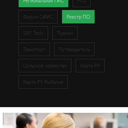
Региональная ГИС
РГО
Форум СИИС
Реестр ПО
SXF Tools
Туризм
Транспорт
Путеводитель
Сельское хозяйство
Карта РУ
Карта РУ Рыбалка