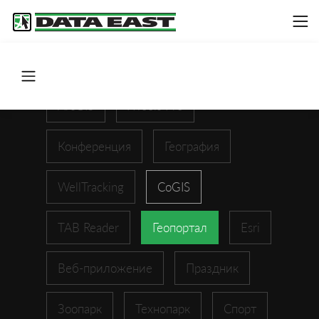
ArcGIS
XTools Pro
Конференция
География
WellTracking
CoGIS
TAB Reader
Геопортал
Esri
Веб-приложение
Праздник
Зоопарк
Технопарк
Спорт