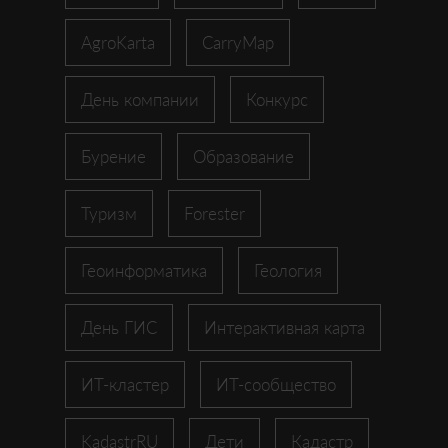
AgroKarta
CarryMap
День компании
Конкурс
Бурение
Образование
Туризм
Forester
Геоинформатика
Геология
День ГИС
Интерактивная карта
ИТ-кластер
ИТ-сообщество
KadastrRU
Дети
Кадастр