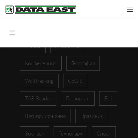
ArcGIS
XTools Pro
Конференция
География
WellTracking
CoGIS
TAB Reader
Геопортал
Esri
Веб-приложение
Праздник
Зоопарк
Технопарк
Спорт