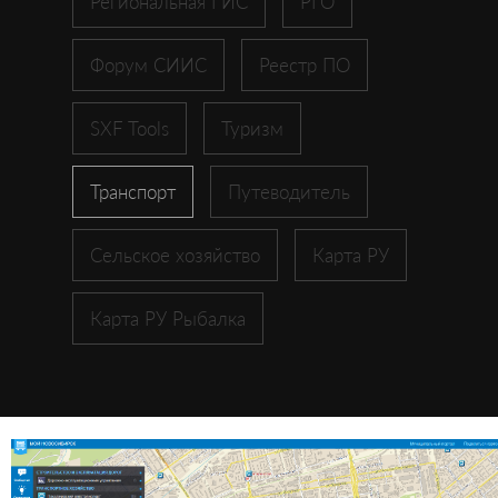
Региональная ГИС
РГО
Форум СИИС
Реестр ПО
SXF Tools
Туризм
Транспорт
Путеводитель
Сельское хозяйство
Карта РУ
Карта РУ Рыбалка