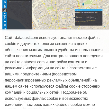
Сайт dataeast.com использует аналитические файлы
cookie и другие технологии слежения в целях
обеспечения максимального удобства использования
Продукты и услуги
сайта посетителями. Для контроля вашего поведения
на сайте dataeast.com и настройки контента и
Дорожные службы на контроле
рекламной информации на сайте в соответствии с
#Муниципальная ГИС
#Транспорт
вашими предпочтениями (посредством
персонализированных рекламных объявлений) на
#Новосибирск
#Мобильное приложение
нашем сайте используются файлы cookie сторонних
#Мобильная карта
компаний и социальных сетей. Подробнее об
используемых файлах cookie и возможностях
22 января, 2015
изменения настроек ваших файлов cookie можно
Мэрия Новосибирска начала вносить в