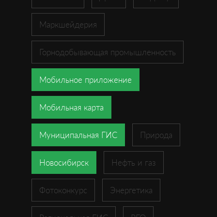
Маркшейдерия
Горнодобывающая промышленность
Мобильное приложение
Мобильная карта
Муниципальная ГИС
Природа
Новосибирск
Нефть и газ
Фотоконкурс
Энергетика