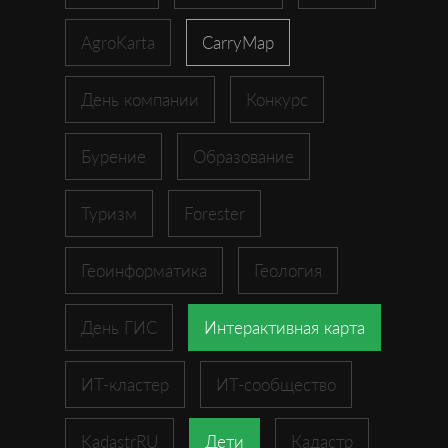
AgroKarta
CarryMap
День компании
Конкурс
Бурение
Образование
Туризм
Forester
Геоинформатика
Геология
День ГИС
Интерактивная карта
ИТ-кластер
ИТ-сообщество
KadastrRU
Дети
Кадастр