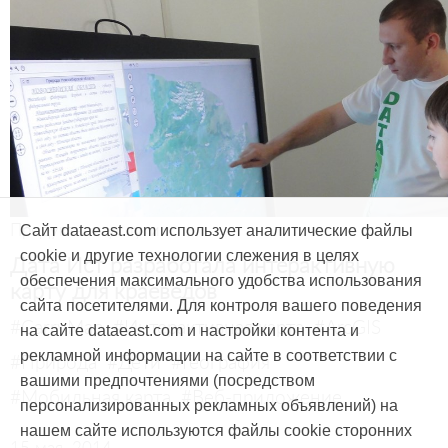
Продукты и услуги
Сайт dataeast.com использует аналитические файлы
cookie и другие технологии слежения в целях
Дата Ист разработала интерактивную
обеспечения максимального удобства использования
карту для краеведов
сайта посетителями. Для контроля вашего поведения
#CarryMap
#Интерактивная карта
#ArcGIS
на сайте dataeast.com и настройки контента и
рекламной информации на сайте в соответствии с
#Природа
#Дети
#География
вашими предпочтениями (посредством
#Мобильная карта
#Веб-приложение
персонализированных рекламных объявлений) на
нашем сайте используются файлы cookie сторонних
15 мая, 2014