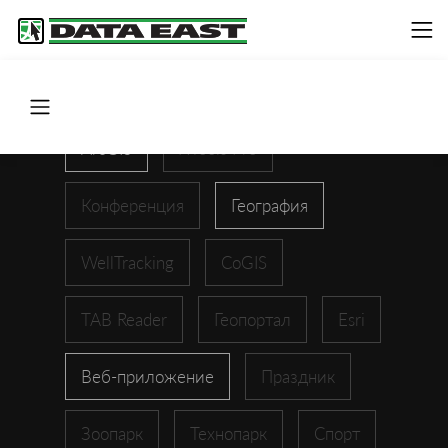
ArcGIS
XTools Pro
Конференция
География
WellTracking
CoGIS
TAB Reader
Геопортал
Esri
Веб-приложение
Праздник
Зоопарк
Технопарк
Спорт