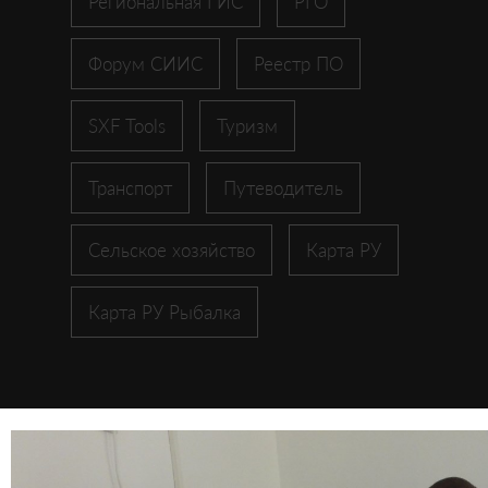
Региональная ГИС
РГО
Форум СИИС
Реестр ПО
SXF Tools
Туризм
Транспорт
Путеводитель
Сельское хозяйство
Карта РУ
Карта РУ Рыбалка