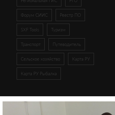
Региональная ГИС
РГО
Форум СИИС
Реестр ПО
SXF Tools
Туризм
Транспорт
Путеводитель
Сельское хозяйство
Карта РУ
Карта РУ Рыбалка