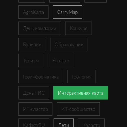
AgroKarta
CarryMap
День компании
Конкурс
Бурение
Образование
Туризм
Forester
Геоинформатика
Геология
День ГИС
Интерактивная карта
ИТ-кластер
ИТ-сообщество
KadastrRU
Дети
Кадастр