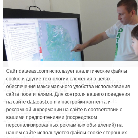
Продукты и услуги
Сайт dataeast.com использует аналитические файлы
cookie и другие технологии слежения в целях
Дата Ист разработала интерактивную
обеспечения максимального удобства использования
карту для краеведов
сайта посетителями. Для контроля вашего поведения
#CarryMap
#Интерактивная карта
#ArcGIS
на сайте dataeast.com и настройки контента и
рекламной информации на сайте в соответствии с
#Природа
#Дети
#География
вашими предпочтениями (посредством
#Мобильная карта
#Веб-приложение
персонализированных рекламных объявлений) на
нашем сайте используются файлы cookie сторонних
15 мая, 2014