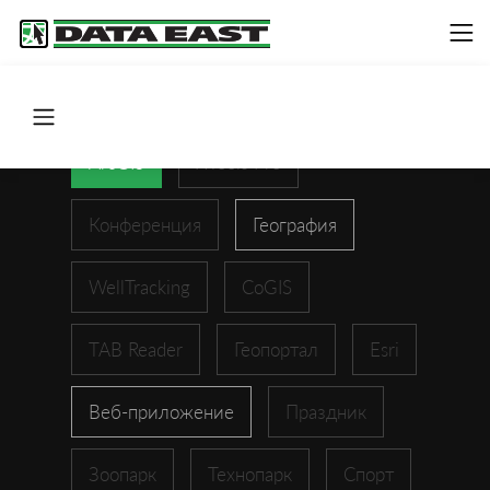
ArcGIS
XTools Pro
Конференция
География
WellTracking
CoGIS
TAB Reader
Геопортал
Esri
Веб-приложение
Праздник
Зоопарк
Технопарк
Спорт