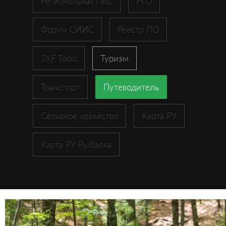
Региональная ГИС
РГО
Форум СИИС
Реестр ПО
SXF Tools
Туризм
Транспорт
Путеводитель
Сельское хозяйство
Карта РУ
Карта РУ Рыбалка