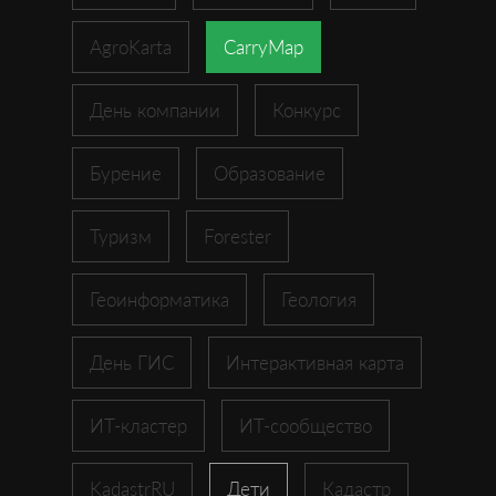
AgroKarta
CarryMap
День компании
Конкурс
Бурение
Образование
Туризм
Forester
Геоинформатика
Геология
День ГИС
Интерактивная карта
ИТ-кластер
ИТ-сообщество
KadastrRU
Дети
Кадастр