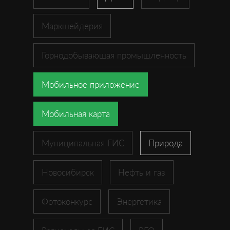
Маркшейдерия
Горнодобывающая промышленность
Мобильное приложение
Мобильная карта
Муниципальная ГИС
Природа
Новосибирск
Нефть и газ
Фотоконкурс
Энергетика