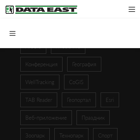
ArcGIS
XTools Pro
Конференция
География
WellTracking
CoGIS
TAB Reader
Геопортал
Esri
Веб-приложение
Праздник
Зоопарк
Технопарк
Спорт