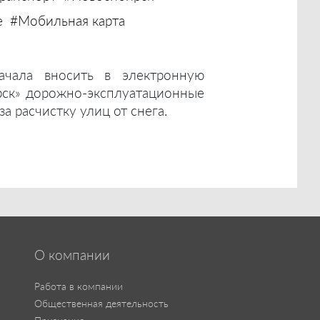
е
#Мобильная карта
ачала вносить в электронную
рск» дорожно-эксплуатационные
а расчистку улиц от снега.
О компании
Работа в компании
Общественная деятельность