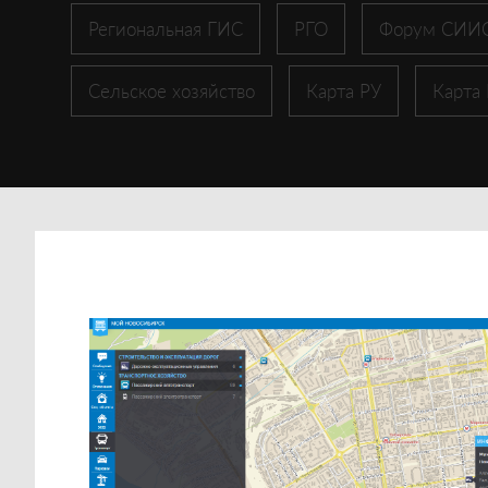
Региональная ГИС
РГО
Форум СИИ
Сельское хозяйство
Карта РУ
Карта