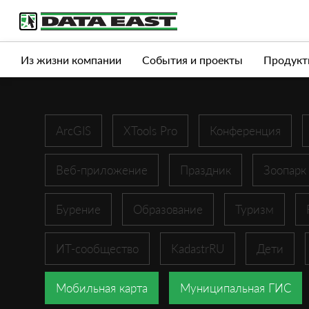
Услуги
Продукты
Истории успеха
Журна
Из жизни компании
События и проекты
Продукт
ArcGIS
XTools Pro
Конференция
Веб-приложение
Праздник
Зоопарк
Бурение
Образование
Туризм
ИТ-сообщество
KadastrRU
Дети
Мобильная карта
Муниципальная ГИС