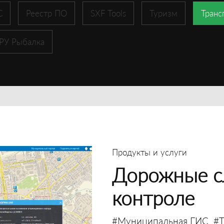
С
Реестр ПО
SXF Tools
Туризм
Транс
 РУ Рыбалка
Продукты и услуги
Дорожные с
контроле
#Муниципальная ГИС
#Т