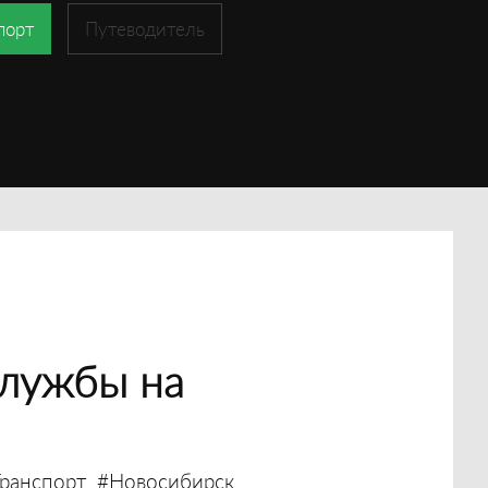
порт
Путеводитель
лужбы на
ранспорт
#Новосибирск