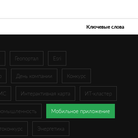
е технологии 2026
Ключевые слова
r
Геопортал
Esri
p
День компании
Конкурс
ГИС
Интерактивная карта
ИТ-кластер
ромышленность
Мобильное приложение
токонкурс
Энергетика