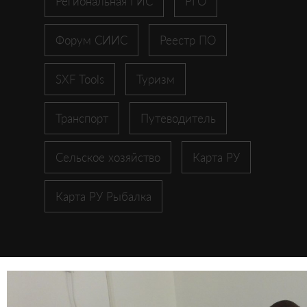
Региональная ГИС
РГО
Форум СИИС
Реестр ПО
SXF Tools
Туризм
Транспорт
Путеводитель
Сельское хозяйство
Карта РУ
Карта РУ Рыбалка