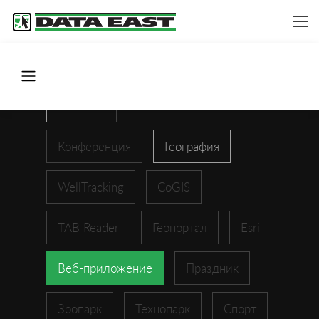
ArcGIS
XTools Pro
Конференция
География
WellTracking
CoGIS
TAB Reader
Геопортал
Esri
Веб-приложение
Праздник
Зоопарк
Технопарк
Спорт