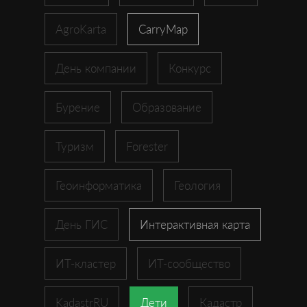
AgroKarta
CarryMap
День компании
Конкурс
Бурение
Образование
Туризм
Forester
Геоинформатика
Геология
День ГИС
Интерактивная карта
ИТ-кластер
ИТ-сообщество
KadastrRU
Дети
Кадастр