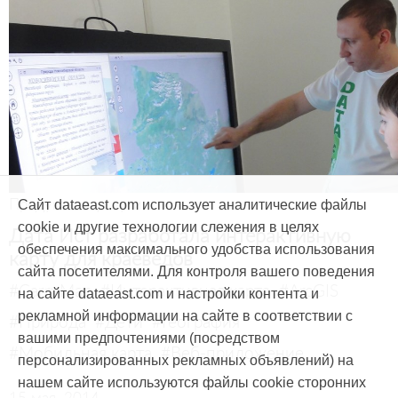
Продукты и услуги
Сайт dataeast.com использует аналитические файлы
cookie и другие технологии слежения в целях
Дата Ист разработала интерактивную
обеспечения максимального удобства использования
карту для краеведов
сайта посетителями. Для контроля вашего поведения
#CarryMap
#Интерактивная карта
#ArcGIS
на сайте dataeast.com и настройки контента и
рекламной информации на сайте в соответствии с
#Природа
#Дети
#География
вашими предпочтениями (посредством
#Мобильная карта
#Веб-приложение
персонализированных рекламных объявлений) на
нашем сайте используются файлы cookie сторонних
15 мая, 2014