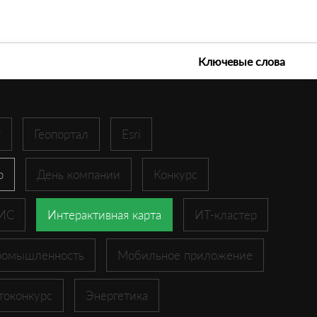
е технологии 2026
Ключевые слова
r
Геопортал
Esri
p
День компании
Конкурс
ГИС
Интерактивная карта
ИТ-кластер
ромышленность
Мобильное приложение
токонкурс
Энергетика