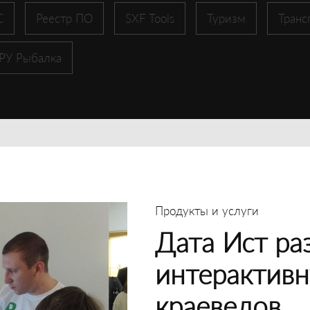
С
Реестр ПО
SXF Tools
Туризм
Транс
 РУ Рыбалка
Продукты и услуги
Дата Ист ра
интерактивн
краеведов