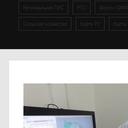
Региональная ГИС
РГО
Форум СИИ
Сельское хозяйство
Карта РУ
Карта