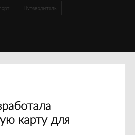
порт
Путеводитель
зработала
ую карту для