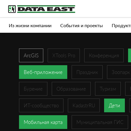
Услуги
Продукты
Истории успеха
Журна
Из жизни компании
События и проекты
Продукт
ArcGIS
XTools Pro
Конференция
Веб-приложение
Праздник
Зоопарк
Бурение
Образование
Туризм
ИТ-сообщество
KadastrRU
Дети
Мобильная карта
Муниципальная ГИС