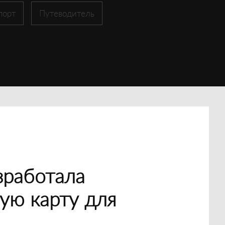
порт
Путеводитель
зработала
ую карту для