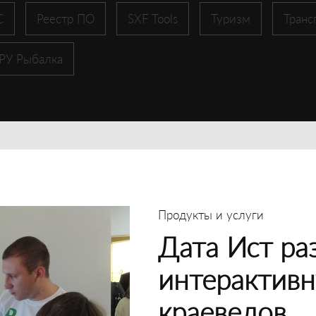
С
Реестр ПО
SXF Tools
Туризм
Транс
 РУ Рыбалка
Продукты и услуги
Дата Ист ра
интерактивн
краеведов