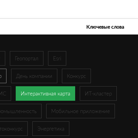
е технологии 2026
Ключевые слова
r
Геопортал
Esri
p
День компании
Конкурс
ГИС
Интерактивная карта
ИТ-кластер
ромышленность
Мобильное приложение
токонкурс
Энергетика