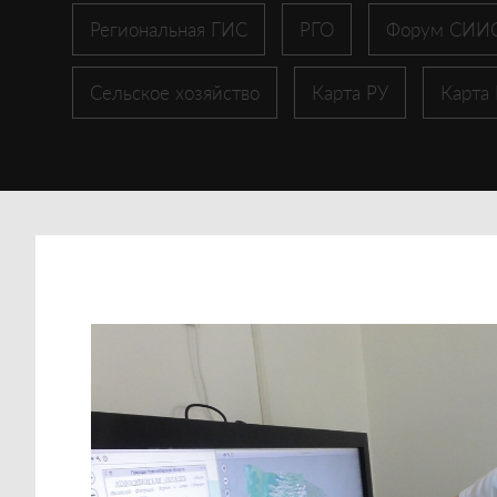
Региональная ГИС
РГО
Форум СИИ
Сельское хозяйство
Карта РУ
Карта