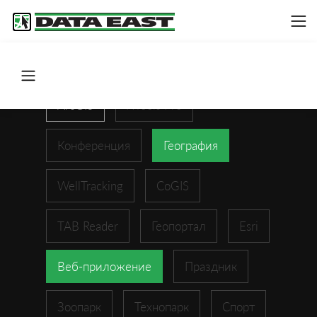
ArcGIS
XTools Pro
Конференция
География
WellTracking
CoGIS
TAB Reader
Геопортал
Esri
Веб-приложение
Праздник
Зоопарк
Технопарк
Спорт