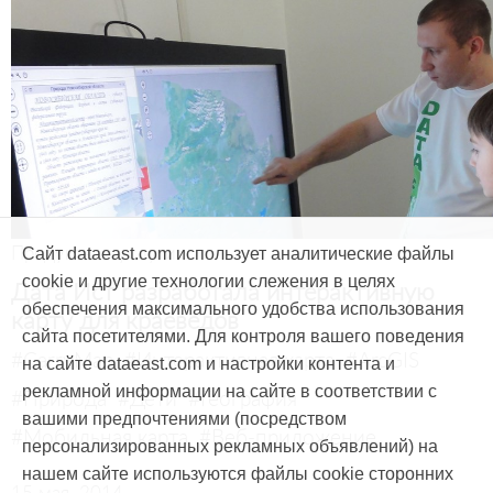
Продукты и услуги
Сайт dataeast.com использует аналитические файлы
cookie и другие технологии слежения в целях
Дата Ист разработала интерактивную
обеспечения максимального удобства использования
карту для краеведов
сайта посетителями. Для контроля вашего поведения
#CarryMap
#Интерактивная карта
#ArcGIS
на сайте dataeast.com и настройки контента и
рекламной информации на сайте в соответствии с
#Природа
#Дети
#География
вашими предпочтениями (посредством
#Мобильная карта
#Веб-приложение
персонализированных рекламных объявлений) на
нашем сайте используются файлы cookie сторонних
15 мая, 2014