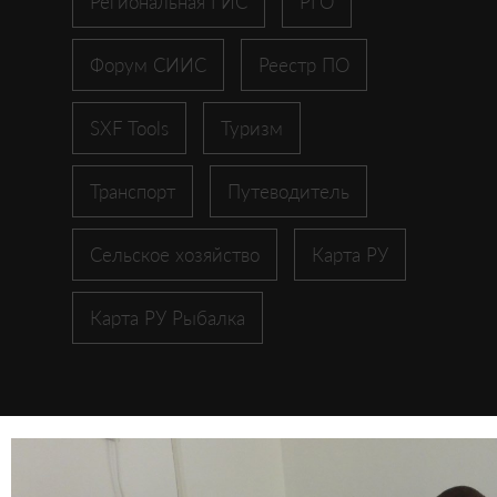
Региональная ГИС
РГО
Форум СИИС
Реестр ПО
SXF Tools
Туризм
Транспорт
Путеводитель
Сельское хозяйство
Карта РУ
Карта РУ Рыбалка