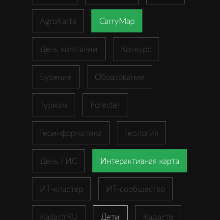
AgroKarta
CarryMap
День компании
Конкурс
Бурение
Образование
Туризм
Forester
Геоинформатика
Геология
День ГИС
Интерактивная карта
ИТ-кластер
ИТ-сообщество
KadastrRU
Дети
Кадастр