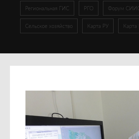
Региональная ГИС
РГО
Форум СИИ
Сельское хозяйство
Карта РУ
Карта