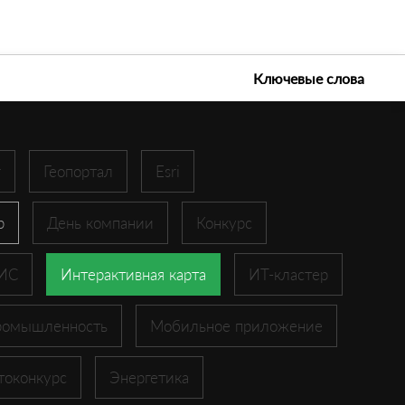
е технологии 2026
Ключевые слова
r
Геопортал
Esri
p
День компании
Конкурс
ГИС
Интерактивная карта
ИТ-кластер
ромышленность
Мобильное приложение
токонкурс
Энергетика