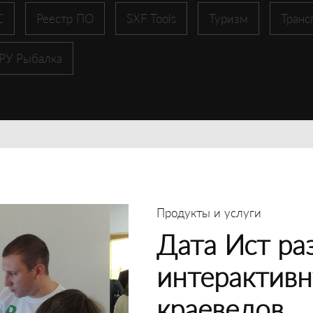
С
Реестр ПО
SXF Tools
Туризм
Транс
 РУ Рыбалка
Продукты и услуги
Дата Ист ра
интерактивн
краеведов