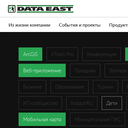
Услуги
Продукты
Истории успеха
Журна
Из жизни компании
События и проекты
Продукт
ArcGIS
XTools Pro
Конференция
Веб-приложение
Праздник
Зоопарк
Бурение
Образование
Туризм
ИТ-сообщество
KadastrRU
Дети
Мобильная карта
Муниципальная ГИС