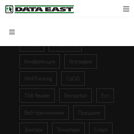
ArcGIS
XTools Pro
Конференция
География
WellTracking
CoGIS
TAB Reader
Геопортал
Esri
Веб-приложение
Праздник
Зоопарк
Технопарк
Спорт