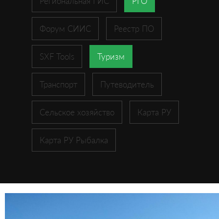
Региональная ГИС
РГО
Форум СИИС
Реестр ПО
SXF Tools
Туризм
Транспорт
Путеводитель
Сельское хозяйство
Карта РУ
Карта РУ Рыбалка