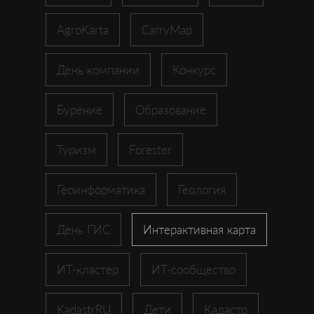
AgroKarta
CarryMap
День компании
Конкурс
Бурение
Образование
Туризм
Forester
Геоинформатика
Геология
День ГИС
Интерактивная карта
ИТ-кластер
ИТ-сообщество
KadastrRU
Дети
Кадастр