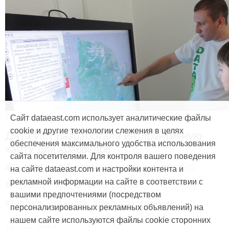
Продукты и услуги
Сайт dataeast.com использует аналитические файлы
cookie и другие технологии слежения в целях
Дата Ист разработала интерактивную
обеспечения максимального удобства использования
карту для краеведов
сайта посетителями. Для контроля вашего поведения
#CarryMap
#Интерактивная карта
#ArcGIS
на сайте dataeast.com и настройки контента и
рекламной информации на сайте в соответствии с
#Природа
#Дети
#География
вашими предпочтениями (посредством
#Мобильная карта
#Веб-приложение
персонализированных рекламных объявлений) на
нашем сайте используются файлы cookie сторонних
15 мая, 2014