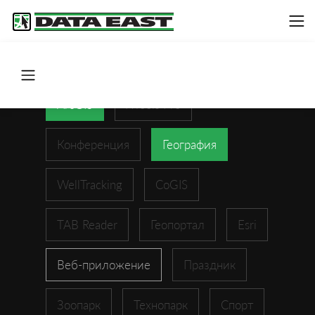
ArcGIS
XTools Pro
Конференция
География
WellTracking
CoGIS
TAB Reader
Геопортал
Esri
Веб-приложение
Праздник
Зоопарк
Технопарк
Спорт