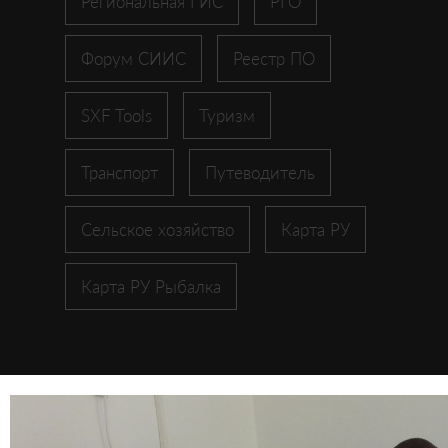
Региональная ГИС
РГО
Форум СИИС
Реестр ПО
SXF Tools
Туризм
Транспорт
Путеводитель
Сельское хозяйство
Карта РУ
Карта РУ Рыбалка