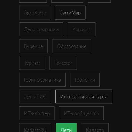
AgroKarta
CarryMap
День компании
Конкурс
Бурение
Образование
Туризм
Forester
Геоинформатика
Геология
День ГИС
Интерактивная карта
ИТ-кластер
ИТ-сообщество
KadastrRU
Дети
Кадастр