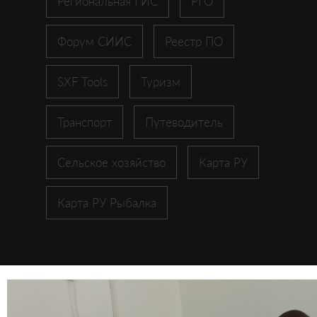
Региональная ГИС
РГО
Форум СИИС
Реестр ПО
SXF Tools
Туризм
Транспорт
Путеводитель
Сельское хозяйство
Карта РУ
Карта РУ Рыбалка