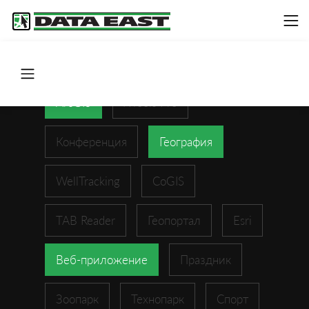
ArcGIS
XTools Pro
Конференция
География
WellTracking
CoGIS
TAB Reader
Геопортал
Esri
Веб-приложение
Праздник
Зоопарк
Технопарк
Спорт