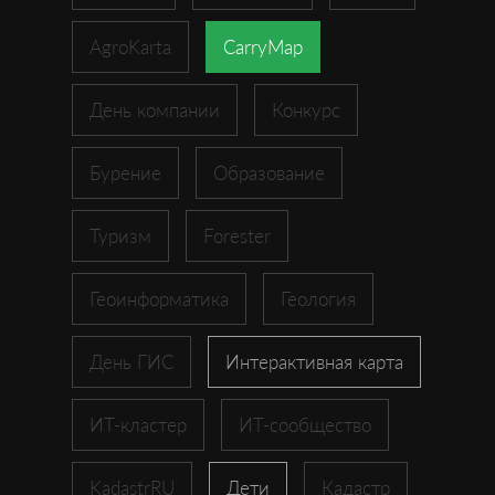
AgroKarta
CarryMap
День компании
Конкурс
Бурение
Образование
Туризм
Forester
Геоинформатика
Геология
День ГИС
Интерактивная карта
ИТ-кластер
ИТ-сообщество
KadastrRU
Дети
Кадастр