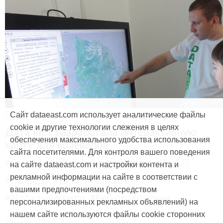
Продукты и услуги
Сайт dataeast.com использует аналитические файлы
cookie и другие технологии слежения в целях
Дата Ист разработала интерактивную
обеспечения максимального удобства использования
карту для краеведов
сайта посетителями. Для контроля вашего поведения
#CarryMap
#Интерактивная карта
#ArcGIS
на сайте dataeast.com и настройки контента и
рекламной информации на сайте в соответствии с
#Природа
#Дети
#География
вашими предпочтениями (посредством
#Мобильная карта
#Веб-приложение
персонализированных рекламных объявлений) на
нашем сайте используются файлы cookie сторонних
15 мая, 2014