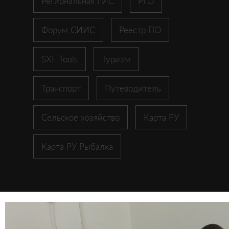
Региональная ГИС
РГО
Форум СИИС
Реестр ПО
SXF Tools
Туризм
Транспорт
Путеводитель
Сельское хозяйство
Карта РУ
Карта РУ Рыбалка