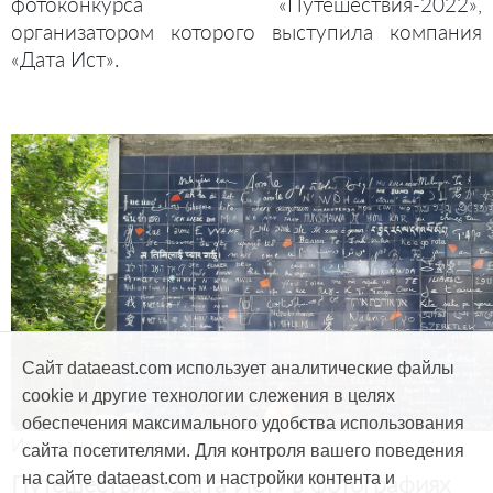
фотоконкурса «Путешествия-2022»,
организатором которого выступила компания
«Дата Ист».
Сайт dataeast.com использует аналитические файлы
cookie и другие технологии слежения в целях
обеспечения максимального удобства использования
Из жизни компании
сайта посетителями. Для контроля вашего поведения
Путешествия «Дата Ист» в фотографиях
на сайте dataeast.com и настройки контента и