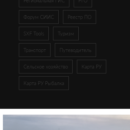
Региональная ГИС
РГО
Форум СИИС
Реестр ПО
SXF Tools
Туризм
Транспорт
Путеводитель
Сельское хозяйство
Карта РУ
Карта РУ Рыбалка