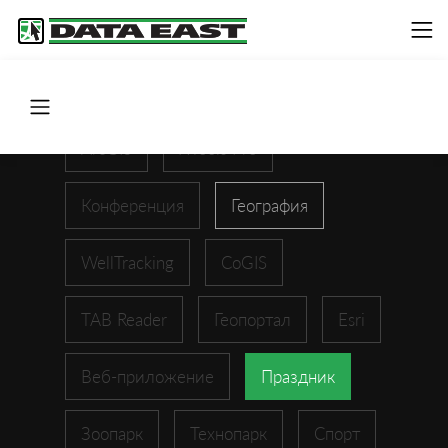
ArcGIS
XTools Pro
Конференция
География
WellTracking
CoGIS
TAB Reader
Геопортал
Esri
Веб-приложение
Праздник
Зоопарк
Технопарк
Спорт