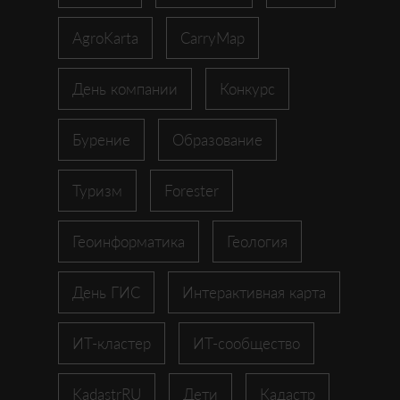
AgroKarta
CarryMap
День компании
Конкурс
Бурение
Образование
Туризм
Forester
Геоинформатика
Геология
День ГИС
Интерактивная карта
ИТ-кластер
ИТ-сообщество
KadastrRU
Дети
Кадастр