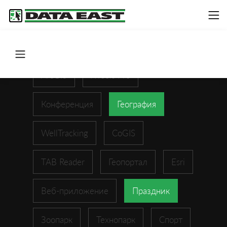
ArcGIS
XTools Pro
Конференция
География
WellTracking
CoGIS
TAB Reader
Геопортал
Esri
Веб-приложение
Праздник
Зоопарк
Технопарк
Спорт