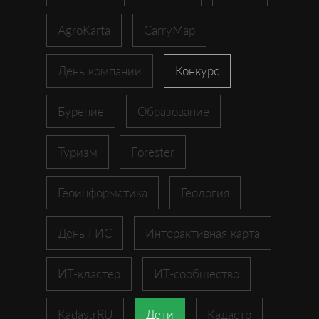
AgroKarta
CarryMap
День компании
Конкурс
Бурение
Образование
Туризм
Forester
Геоинформатика
Геология
День ГИС
Интерактивная карта
ИТ-кластер
ИТ-сообщество
KadastrRU
Дети
Кадастр