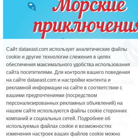
Сайт dataeast.com использует аналитические файлы
cookie и другие технологии слежения в целях
обеспечения максимального удобства использования
Из жизни компании
сайта посетителями. Для контроля вашего поведения
Дети создали карты морских путешествий
на сайте dataeast.com и настройки контента и
рекламной информации на сайте в соответствии с
#Дети
#Конкурс
#Праздник
#География
вашими предпочтениями (посредством
персонализированных рекламных объявлений) на
1 июня, 2016
нашем сайте используются файлы cookie сторонних
Накануне Дня защиты детей в компанию «Дата
компаний и социальных сетей. Подробнее об
Ист» приехали юные капитаны, чтобы принять
используемых файлах cookie и возможностях
участие в творческом конкурсе «Морские
изменения настроек ваших файлов cookie можно