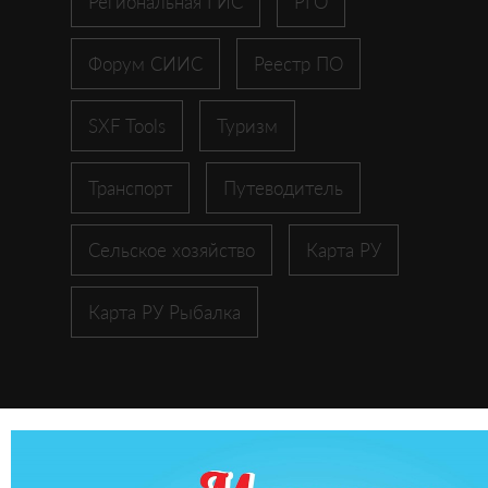
Региональная ГИС
РГО
Форум СИИС
Реестр ПО
SXF Tools
Туризм
Транспорт
Путеводитель
Сельское хозяйство
Карта РУ
Карта РУ Рыбалка