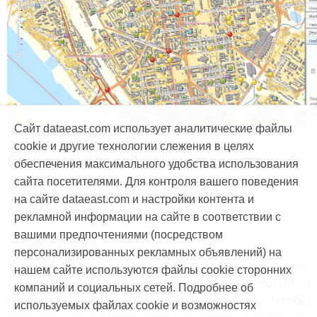
Сайт dataeast.com использует аналитические файлы
События и проекты
cookie и другие технологии слежения в целях
Cеминары для районных администраций
обеспечения максимального удобства использования
сайта посетителями. Для контроля вашего поведения
#Геопортал
#Муниципальная ГИС
на сайте dataeast.com и настройки контента и
#Новосибирск
рекламной информации на сайте в соответствии с
вашими предпочтениями (посредством
22 апреля, 2013
персонализированных рекламных объявлений) на
Уровень мобильности органов власти напрямую
нашем сайте используются файлы cookie сторонних
связан с использованием новых технологий и
компаний и социальных сетей. Подробнее об
скоростью получения информации. Чтобы
используемых файлах cookie и возможностях