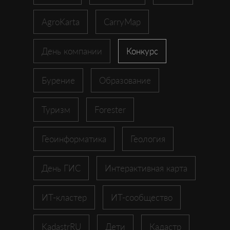
AgroKarta
CarryMap
День компании
Конкурс
Бурение
Образование
Туризм
Forester
Геоинформатика
Геология
День ГИС
Интерактивная карта
ИТ-кластер
ИТ-сообщество
KadastrRU
Дети
Кадастр