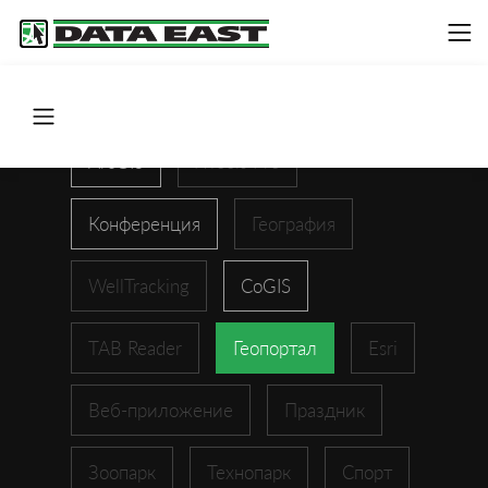
ArcGIS
XTools Pro
Конференция
География
WellTracking
CoGIS
TAB Reader
Геопортал
Esri
Веб-приложение
Праздник
Зоопарк
Технопарк
Спорт