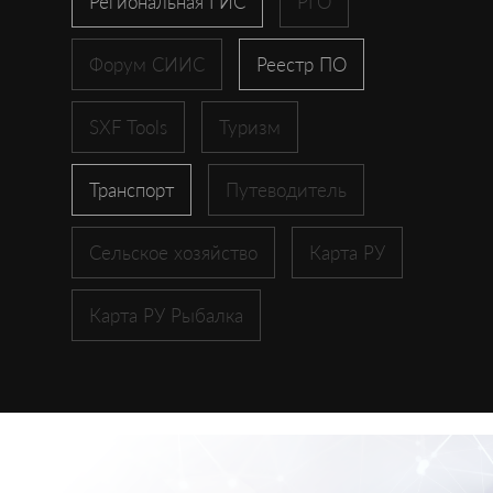
Региональная ГИС
РГО
Форум СИИС
Реестр ПО
SXF Tools
Туризм
Транспорт
Путеводитель
Сельское хозяйство
Карта РУ
Карта РУ Рыбалка