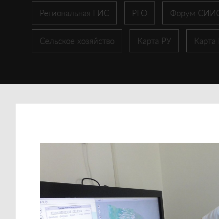
Региональная ГИС
РГО
Форум СИИ
Сельское хозяйство
Карта РУ
Карта