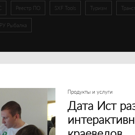
С
Реестр ПО
SXF Tools
Туризм
Транс
 РУ Рыбалка
Продукты и услуги
Дата Ист ра
интерактивн
краеведов