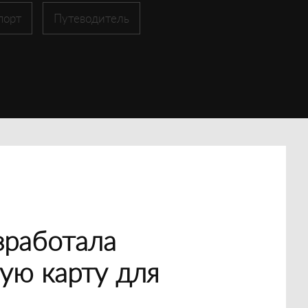
порт
Путеводитель
зработала
ую карту для