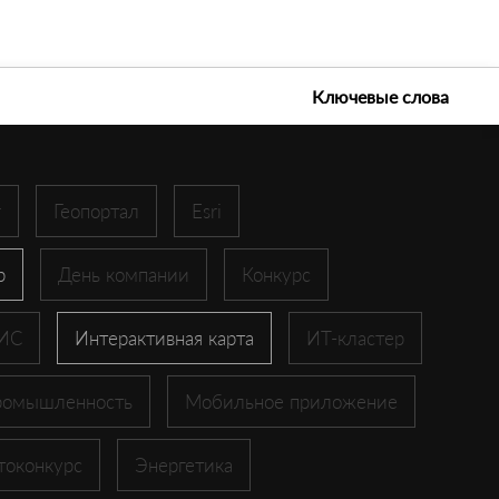
е технологии 2026
Ключевые слова
r
Геопортал
Esri
p
День компании
Конкурс
ГИС
Интерактивная карта
ИТ-кластер
ромышленность
Мобильное приложение
токонкурс
Энергетика