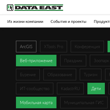
Услуги
Продукты
Истории успеха
Журна
Из жизни компании
События и проекты
Продукт
ArcGIS
XTools Pro
Конференция
Веб-приложение
Праздник
Зоопарк
Бурение
Образование
Туризм
ИТ-сообщество
KadastrRU
Дети
Мобильная карта
Муниципальная ГИС