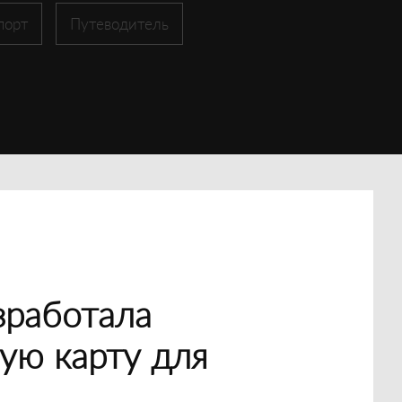
порт
Путеводитель
зработала
ую карту для