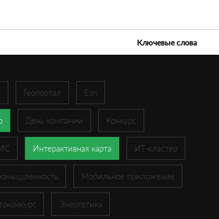
е технологии 2026
Ключевые слова
r
Геопортал
Esri
p
День компании
Конкурс
ГИС
Интерактивная карта
ИТ-кластер
ромышленность
Мобильное приложение
токонкурс
Энергетика