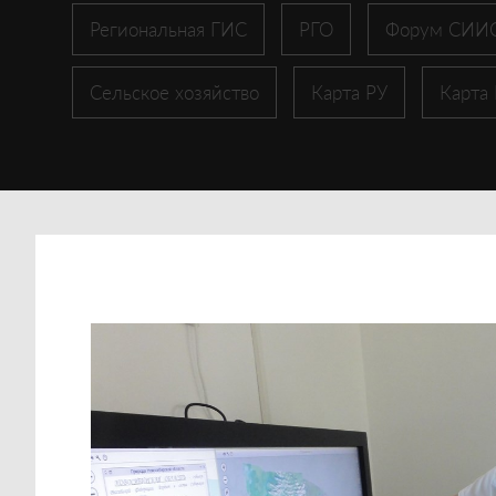
Региональная ГИС
РГО
Форум СИИ
Сельское хозяйство
Карта РУ
Карта