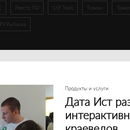
С
Реестр ПО
SXF Tools
Туризм
Транс
 РУ Рыбалка
Продукты и услуги
Дата Ист ра
интерактивн
краеведов