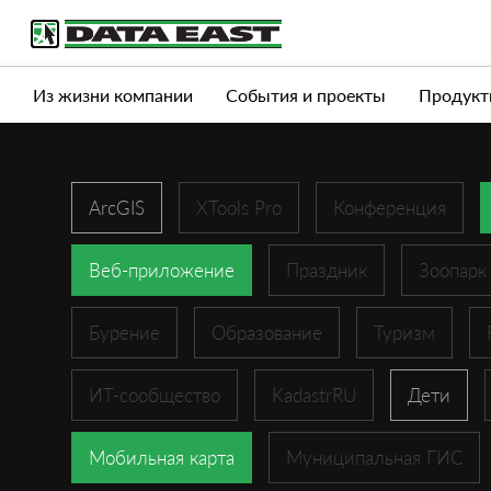
Услуги
Продукты
Истории успеха
Журна
Из жизни компании
События и проекты
Продукт
ArcGIS
XTools Pro
Конференция
Веб-приложение
Праздник
Зоопарк
Бурение
Образование
Туризм
ИТ-сообщество
KadastrRU
Дети
Мобильная карта
Муниципальная ГИС