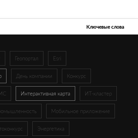
е технологии 2026
Ключевые слова
r
Геопортал
Esri
p
День компании
Конкурс
ГИС
Интерактивная карта
ИТ-кластер
ромышленность
Мобильное приложение
токонкурс
Энергетика