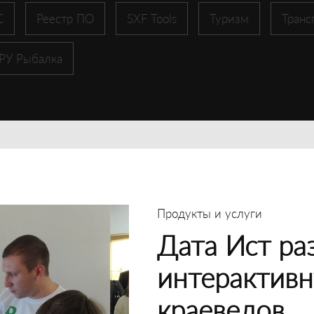
С
Реестр ПО
SXF Tools
Туризм
Транс
 РУ Рыбалка
Продукты и услуги
Дата Ист ра
интерактивн
краеведов