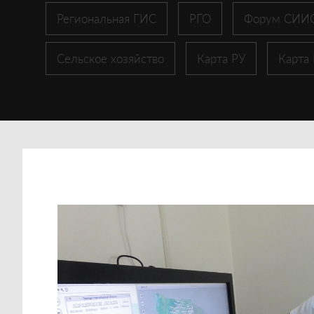
Региональная ГИС
РГО
Форум СИИ
Сельское хозяйство
Карта РУ
Карта