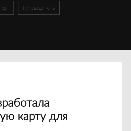
порт
Путеводитель
зработала
ую карту для