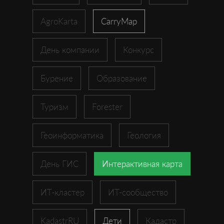
AgroKarta
CarryMap
День компании
Конкурс
Бурение
Образование
Туризм
Forester
Геоинформатика
Геология
День ГИС
Интерактивная карта
ИТ-кластер
ИТ-сообщество
KadastrRU
Дети
Кадастр