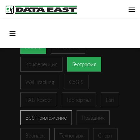
ArcGIS
XTools Pro
Конференция
География
WellTracking
CoGIS
TAB Reader
Геопортал
Esri
Веб-приложение
Праздник
Зоопарк
Технопарк
Спорт