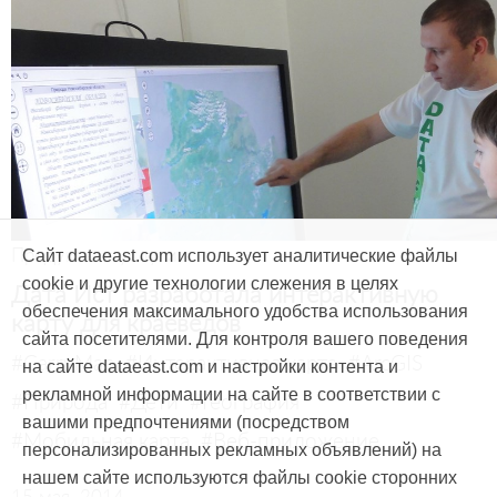
Продукты и услуги
Сайт dataeast.com использует аналитические файлы
cookie и другие технологии слежения в целях
Дата Ист разработала интерактивную
обеспечения максимального удобства использования
карту для краеведов
сайта посетителями. Для контроля вашего поведения
#CarryMap
#Интерактивная карта
#ArcGIS
на сайте dataeast.com и настройки контента и
рекламной информации на сайте в соответствии с
#Природа
#Дети
#География
вашими предпочтениями (посредством
#Мобильная карта
#Веб-приложение
персонализированных рекламных объявлений) на
нашем сайте используются файлы cookie сторонних
15 мая, 2014