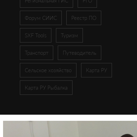
Региональная ГИС
РГО
Форум СИИС
Реестр ПО
SXF Tools
Туризм
Транспорт
Путеводитель
Сельское хозяйство
Карта РУ
Карта РУ Рыбалка