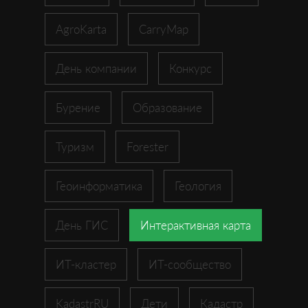
AgroKarta
CarryMap
День компании
Конкурс
Бурение
Образование
Туризм
Forester
Геоинформатика
Геология
День ГИС
Интерактивная карта
ИТ-кластер
ИТ-сообщество
KadastrRU
Дети
Кадастр