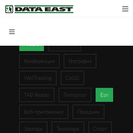
ArcGIS
XTools Pro
Конференция
География
WellTracking
CoGIS
TAB Reader
Геопортал
Esri
Веб-приложение
Праздник
Зоопарк
Технопарк
Спорт