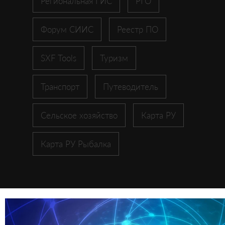
Региональная ГИС
РГО
Форум СИИС
Реестр ПО
SXF Tools
Туризм
Транспорт
Путеводитель
Сельское хозяйство
Карта РУ
Карта РУ Рыбалка