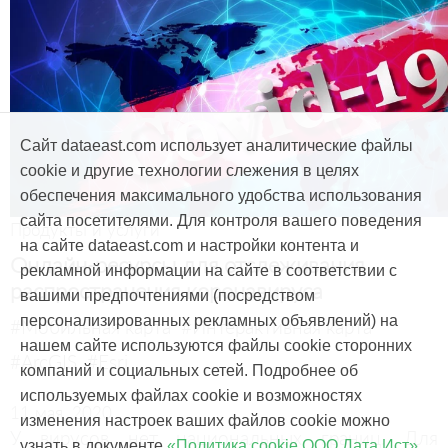
Сайт dataeast.com использует аналитические файлы
cookie и другие технологии слежения в целях
обеспечения максимального удобства использования
сайта посетителями. Для контроля вашего поведения
Продукты и услуги
на сайте dataeast.com и настройки контента и
Онлайн-ресурсы для отслеживания
рекламной информации на сайте в соответствии с
распространения коронавируса
вашими предпочтениями (посредством
персонализированных рекламных объявлений) на
#Мобильная карта
#Интерактивная карта
нашем сайте используются файлы cookie сторонних
#ArcGIS
#Esri
компаний и социальных сетей. Подробнее об
используемых файлах cookie и возможностях
11 мая, 2020
изменения настроек ваших файлов cookie можно
У вирусов нет национальных границ. Для
узнать в документе
«Политика cookie ООО Дата Ист»
.