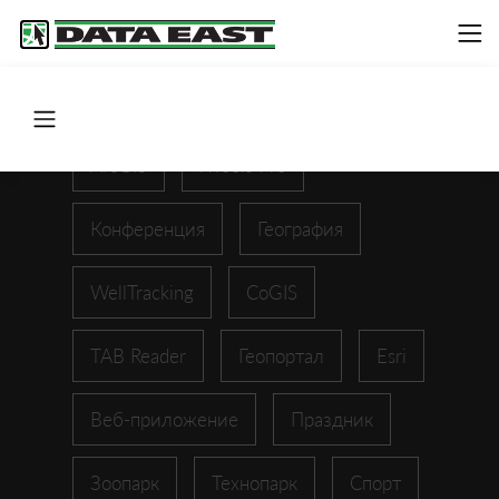
ArcGIS
XTools Pro
Конференция
География
WellTracking
CoGIS
TAB Reader
Геопортал
Esri
Веб-приложение
Праздник
Зоопарк
Технопарк
Спорт