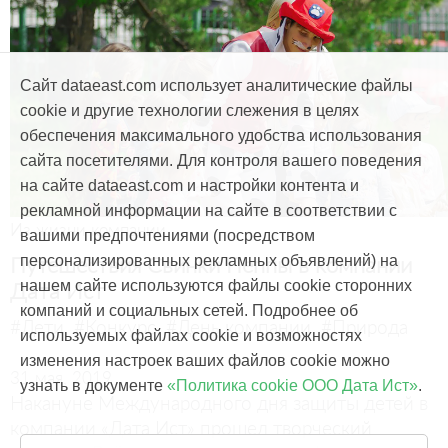
Сайт dataeast.com использует аналитические файлы
cookie и другие технологии слежения в целях
обеспечения максимального удобства использования
сайта посетителями. Для контроля вашего поведения
на сайте dataeast.com и настройки контента и
рекламной информации на сайте в соответствии с
Из жизни компании
вашими предпочтениями (посредством
Путешествия Cвинки Пеппы в компании
персонализированных рекламных объявлений) на
Дата Ист
нашем сайте используются файлы cookie сторонних
компаний и социальных сетей. Подробнее об
#Дети
#Конкурс
#День компании
#Природа
используемых файлах cookie и возможностях
изменения настроек ваших файлов cookie можно
31 мая, 2019
узнать в документе
«Политика cookie ООО Дата Ист»
.
Накануне Международного дня защиты детей в
компании «Дата Ист» прошел творческий