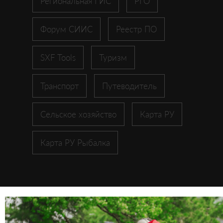
Региональная ГИС
РГО
Форум СИИС
Реестр ПО
SXF Tools
Туризм
Транспорт
Путеводитель
Сельское хозяйство
Карта РУ
Карта РУ Рыбалка