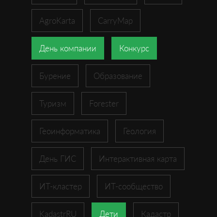
AgroKarta
CarryMap
День компании
Конкурс
Бурение
Образование
Туризм
Forester
Геоинформатика
Геология
День ГИС
Интерактивная карта
ИТ-кластер
ИТ-сообщество
KadastrRU
Дети
Кадастр