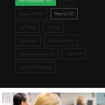
Региональная ГИС
РГО
Форум СИИС
Реестр ПО
SXF Tools
Туризм
Транспорт
Путеводитель
Сельское хозяйство
Карта РУ
Карта РУ Рыбалка