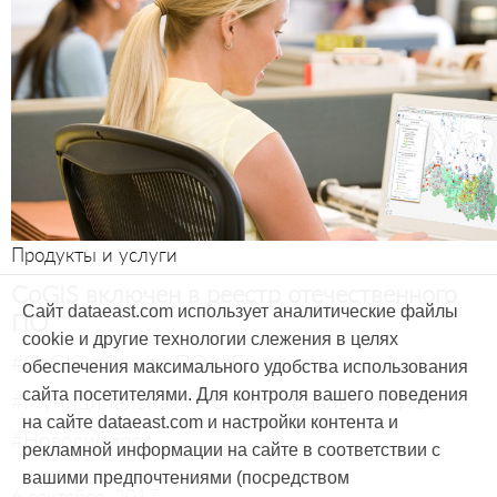
Продукты и услуги
CoGIS включен в реестр отечественного
Сайт dataeast.com использует аналитические файлы
ПО
cookie и другие технологии слежения в целях
#CoGIS
#Реестр ПО
#Геопортал
обеспечения максимального удобства использования
сайта посетителями. Для контроля вашего поведения
#Муниципальная ГИС
#Региональная ГИС
на сайте dataeast.com и настройки контента и
#Новосибирск
рекламной информации на сайте в соответствии с
вашими предпочтениями (посредством
6 сентября, 2017