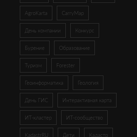
AgroKarta
CarryMap
День компании
Конкурс
Бурение
Образование
Туризм
Forester
Геоинформатика
Геология
День ГИС
Интерактивная карта
ИТ-кластер
ИТ-сообщество
KadastrRU
Дети
Кадастр