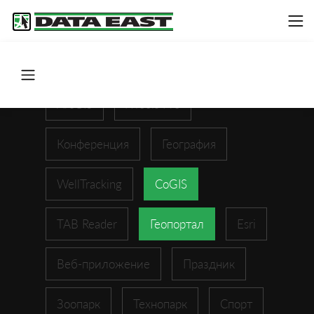
ArcGIS
XTools Pro
Конференция
География
WellTracking
CoGIS
TAB Reader
Геопортал
Esri
Веб-приложение
Праздник
Зоопарк
Технопарк
Спорт