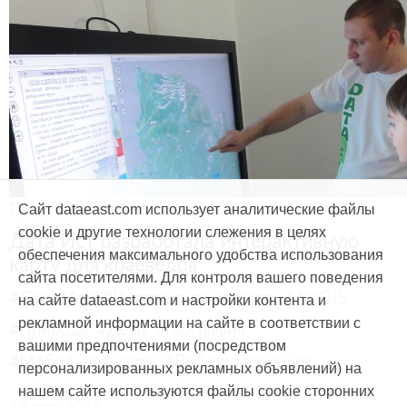
Продукты и услуги
Сайт dataeast.com использует аналитические файлы
cookie и другие технологии слежения в целях
Дата Ист разработала интерактивную
обеспечения максимального удобства использования
карту для краеведов
сайта посетителями. Для контроля вашего поведения
#CarryMap
#Интерактивная карта
#ArcGIS
на сайте dataeast.com и настройки контента и
рекламной информации на сайте в соответствии с
#Природа
#Дети
#География
вашими предпочтениями (посредством
#Мобильная карта
#Веб-приложение
персонализированных рекламных объявлений) на
нашем сайте используются файлы cookie сторонних
15 мая, 2014