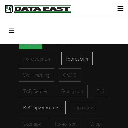
ArcGIS
XTools Pro
Конференция
География
WellTracking
CoGIS
TAB Reader
Геопортал
Esri
Веб-приложение
Праздник
Зоопарк
Технопарк
Спорт