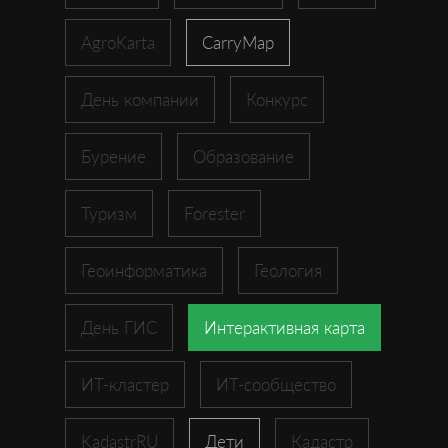
AgroKarta
CarryMap
День компании
Конкурс
Бурение
Образование
Туризм
Forester
Геоинформатика
Геология
День ГИС
Интерактивная карта
ИТ-кластер
ИТ-сообщество
KadastrRU
Дети
Кадастр