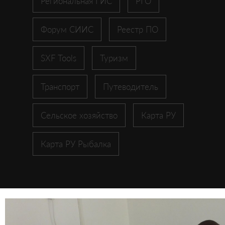
Региональная ГИС
РГО
Форум СИИС
Реестр ПО
SXF Tools
Туризм
Транспорт
Путеводитель
Сельское хозяйство
Карта РУ
Карта РУ Рыбалка