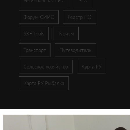
Региональная ГИС
РГО
Форум СИИС
Реестр ПО
SXF Tools
Туризм
Транспорт
Путеводитель
Сельское хозяйство
Карта РУ
Карта РУ Рыбалка