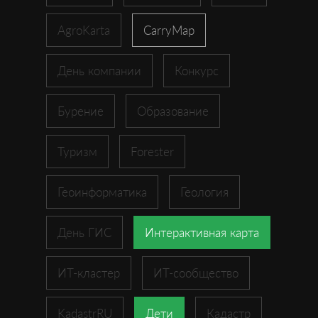
AgroKarta
CarryMap
День компании
Конкурс
Бурение
Образование
Туризм
Forester
Геоинформатика
Геология
День ГИС
Интерактивная карта
ИТ-кластер
ИТ-сообщество
KadastrRU
Дети
Кадастр