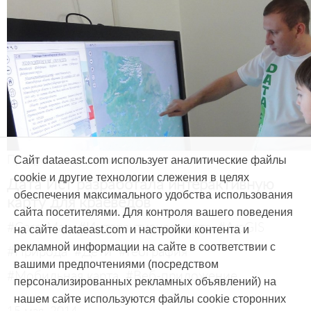
Продукты и услуги
Сайт dataeast.com использует аналитические файлы
cookie и другие технологии слежения в целях
Дата Ист разработала интерактивную
обеспечения максимального удобства использования
карту для краеведов
сайта посетителями. Для контроля вашего поведения
#CarryMap
#Интерактивная карта
#ArcGIS
на сайте dataeast.com и настройки контента и
рекламной информации на сайте в соответствии с
#Природа
#Дети
#География
вашими предпочтениями (посредством
#Мобильная карта
#Веб-приложение
персонализированных рекламных объявлений) на
нашем сайте используются файлы cookie сторонних
15 мая, 2014