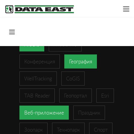
ArcGIS
XTools Pro
Конференция
География
WellTracking
CoGIS
TAB Reader
Геопортал
Esri
Веб-приложение
Праздник
Зоопарк
Технопарк
Спорт