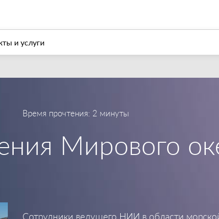
л
О компании
Современные геоинформационны
ты и услуги
Время прочтения: 2 минуты
ения Мирового ок
Сотрудники ведущего НИИ в области морско