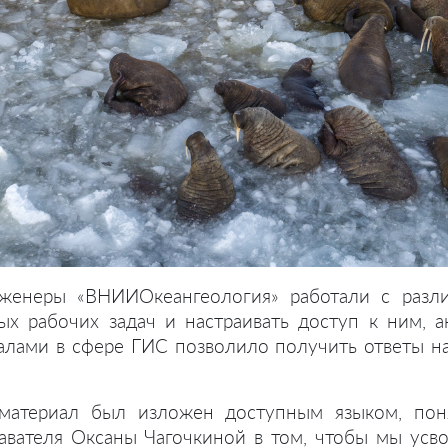
женеры «ВНИИОкеангеология» работали с разл
ых рабочих задач и настраивать доступ к ним, 
алами в сфере ГИС позволило получить ответы на
 материал был изложен доступным языком, пон
авателя Оксаны Чагочкиной в том, чтобы мы усв