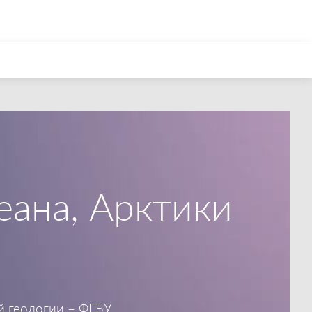
е технологии 2026
еана, Арктики
й геологии – ФГБУ