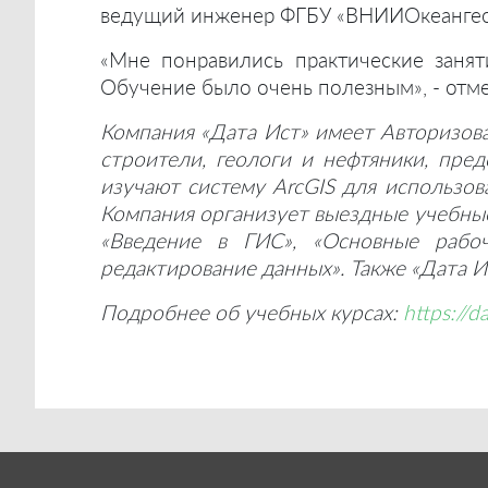
ведущий инженер ФГБУ «ВНИИОкеангеол
«Мне понравились практические заня
Обучение было очень полезным», - от
Компания «Дата Ист» имеет Авторизова
строители,
геологи и
нефтяники, пред
изучают систему ArcGIS для использов
Компания организует выездные учебные 
«Введение в ГИС», «Основные рабоч
редактирование данных». Также «Дата И
Подробнее об
учебны
х
курса
х
:
https://d