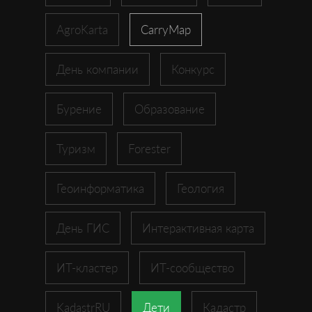
AgroKarta
CarryMap
День компании
Конкурс
Бурение
Образование
Туризм
Forester
Геоинформатика
Геология
День ГИС
Интерактивная карта
ИТ-кластер
ИТ-сообщество
KadastrRU
Дети
Кадастр