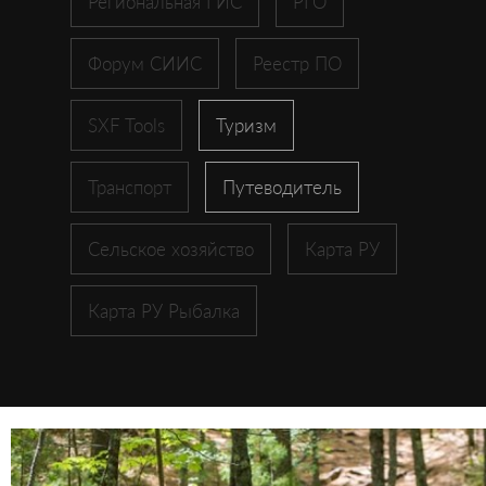
Региональная ГИС
РГО
Форум СИИС
Реестр ПО
SXF Tools
Туризм
Транспорт
Путеводитель
Сельское хозяйство
Карта РУ
Карта РУ Рыбалка