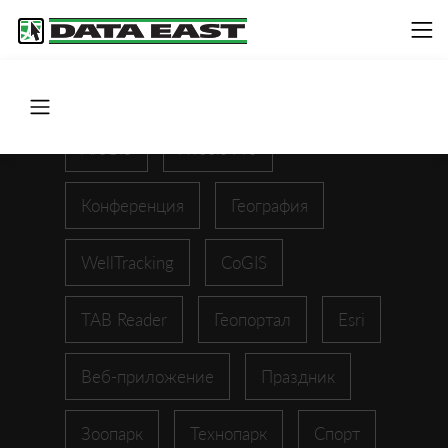
ArcGIS
XTools Pro
Конференция
География
WellTracking
CoGIS
TAB Reader
Геопортал
Esri
Веб-приложение
Праздник
Зоопарк
Технопарк
Спорт