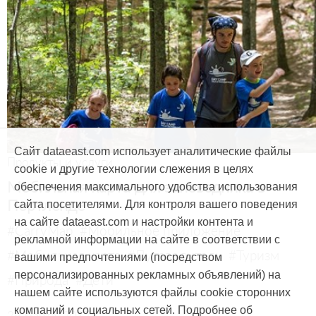
Сайт dataeast.com использует аналитические файлы
Продукты и услуги
cookie и другие технологии слежения в целях
Мобильная карта для заповедника в
обеспечения максимального удобства использования
Портленде
сайта посетителями. Для контроля вашего поведения
на сайте dataeast.com и настройки контента и
#CarryMap
#Мобильное приложение
рекламной информации на сайте в соответствии с
#Мобильная карта
#Путеводитель
#Туризм
вашими предпочтениями (посредством
персонализированных рекламных объявлений) на
#Природа
#Дети
нашем сайте используются файлы cookie сторонних
компаний и социальных сетей. Подробнее об
29 марта, 2017