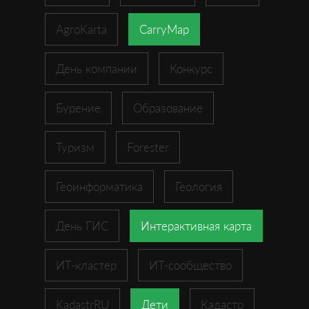
AgroKarta
CarryMap
День компании
Конкурс
Бурение
Образование
Туризм
Forester
Геоинформатика
Геология
День ГИС
Интерактивная карта
ИТ-кластер
ИТ-сообщество
KadastrRU
Дети
Кадастр