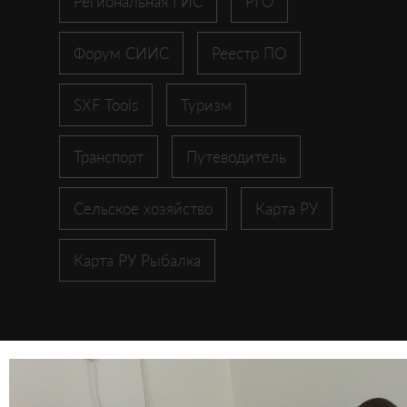
Региональная ГИС
РГО
Форум СИИС
Реестр ПО
SXF Tools
Туризм
Транспорт
Путеводитель
Сельское хозяйство
Карта РУ
Карта РУ Рыбалка