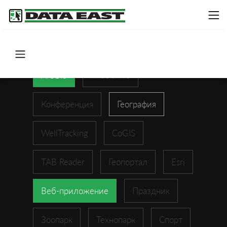
ArcGIS
XTools Pro
Конференция
География
WellTracking
CoGIS
TAB Reader
Геопортал
Esri
Веб-приложение
Праздник
Зоопарк
Технопарк
Спорт