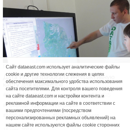
Продукты и услуги
Сайт dataeast.com использует аналитические файлы
cookie и другие технологии слежения в целях
Дата Ист разработала интерактивную
обеспечения максимального удобства использования
карту для краеведов
сайта посетителями. Для контроля вашего поведения
#CarryMap
#Интерактивная карта
#ArcGIS
на сайте dataeast.com и настройки контента и
рекламной информации на сайте в соответствии с
#Природа
#Дети
#География
вашими предпочтениями (посредством
#Мобильная карта
#Веб-приложение
персонализированных рекламных объявлений) на
нашем сайте используются файлы cookie сторонних
15 мая, 2014