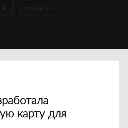
порт
Путеводитель
зработала
ую карту для