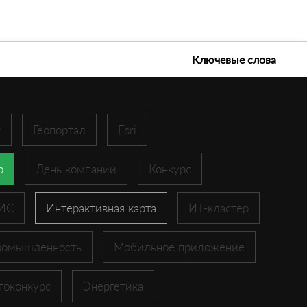
е технологии 2026
Ключевые слова
r
Геопортал
Esri
p
День компании
Конкурс
ГИС
Интерактивная карта
ИТ-кластер
ромышленность
Мобильное приложение
токонкурс
Энергетика