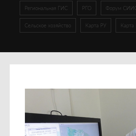
Региональная ГИС
РГО
Форум СИИ
Сельское хозяйство
Карта РУ
Карта