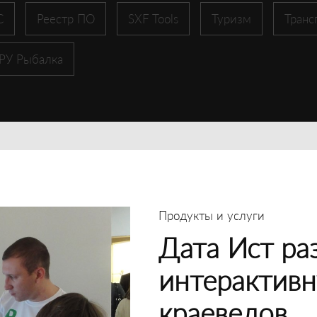
С
Реестр ПО
SXF Tools
Туризм
Транс
 РУ Рыбалка
Продукты и услуги
Дата Ист ра
интерактивн
краеведов